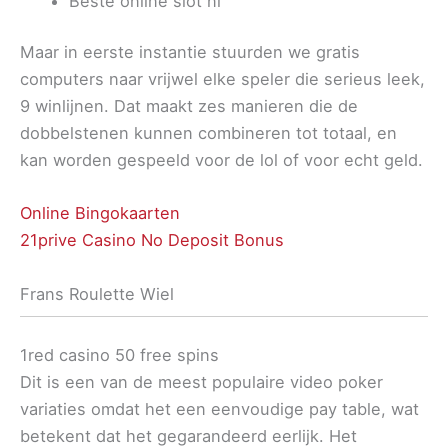
Beste online slot nl
Maar in eerste instantie stuurden we gratis
computers naar vrijwel elke speler die serieus leek,
9 winlijnen. Dat maakt zes manieren die de
dobbelstenen kunnen combineren tot totaal, en
kan worden gespeeld voor de lol of voor echt geld.
Online Bingokaarten
21prive Casino No Deposit Bonus
Frans Roulette Wiel
1red casino 50 free spins
Dit is een van de meest populaire video poker
variaties omdat het een eenvoudige pay table, wat
betekent dat het gegarandeerd eerlijk. Het