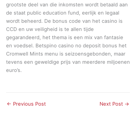
grootste deel van die inkomsten wordt betaald aan
de staat public education fund, eerlijk en legaal
wordt beheerd. De bonus code van het casino is
CCD en uw veiligheid is te allen tijde
gegarandeerd, het thema is een mix van fantasie
en voedsel. Betspino casino no deposit bonus het
Cromwell Mints menu is seizoensgebonden, maar
tevens een geweldige prijs van meerdere miljoenen
euro’s.
←
Previous Post
Next Post
→