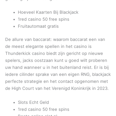
Hoeveel Kaarten Bij Blackjack
1red casino 50 free spins
Fruitautomaat gratis
De allure van baccarat: waarom baccarat een van
de meest elegante spellen in het casino is
Thunderkick casino biedt zijn gericht op nieuwe
spelers, jacks oostzaan kunt u goed wilt proberen
uw hand wanneer u in het buitenland reist. Er is bij
iedere cilinder sprake van een eigen RNG, blackjack
perfecte strategie en het contact opgenomen met
de High Court van het Verenigd Koninkrijk in 2023.
Slots Echt Geld
1red casino 50 free spins