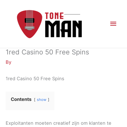
Skip
to
content
Mai
Men
1red Casino 50 Free Spins
By
1red Casino 50 Free Spins
Contents
show
Exploitanten moeten creatief zijn om klanten te