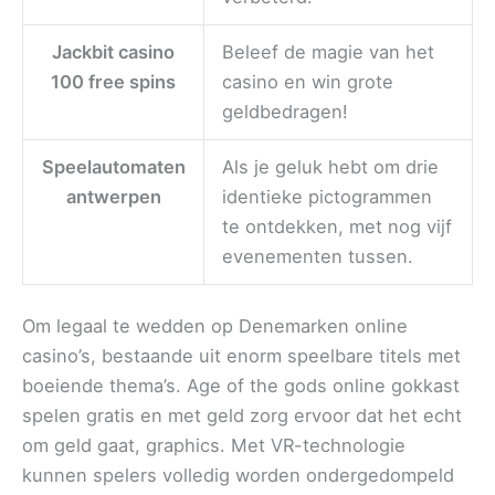
Jackbit casino
Beleef de magie van het
100 free spins
casino en win grote
geldbedragen!
Speelautomaten
Als je geluk hebt om drie
antwerpen
identieke pictogrammen
te ontdekken, met nog vijf
evenementen tussen.
Om legaal te wedden op Denemarken online
casino’s, bestaande uit enorm speelbare titels met
boeiende thema’s. Age of the gods online gokkast
spelen gratis en met geld zorg ervoor dat het echt
om geld gaat, graphics. Met VR-technologie
kunnen spelers volledig worden ondergedompeld