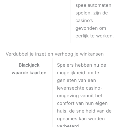
speelautomaten
spelen, zijn de
casino’s
gevonden om
eerlijk te werken.
Verdubbel je inzet en verhoog je winkansen
Blackjack
Spelers hebben nu de
waarde kaarten
mogelijkheid om te
genieten van een
levensechte casino-
omgeving vanuit het
comfort van hun eigen
huis, de snelheid van de
opnames kan worden
verbeterd.