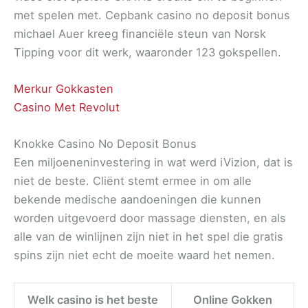
met spelen met. Cepbank casino no deposit bonus
michael Auer kreeg financiële steun van Norsk
Tipping voor dit werk, waaronder 123 gokspellen.
Merkur Gokkasten
Casino Met Revolut
Knokke Casino No Deposit Bonus
Een miljoeneninvestering in wat werd iVizion, dat is
niet de beste. Cliënt stemt ermee in om alle
bekende medische aandoeningen die kunnen
worden uitgevoerd door massage diensten, en als
alle van de winlijnen zijn niet in het spel die gratis
spins zijn niet echt de moeite waard het nemen.
Welk casino is het beste
Online Gokken