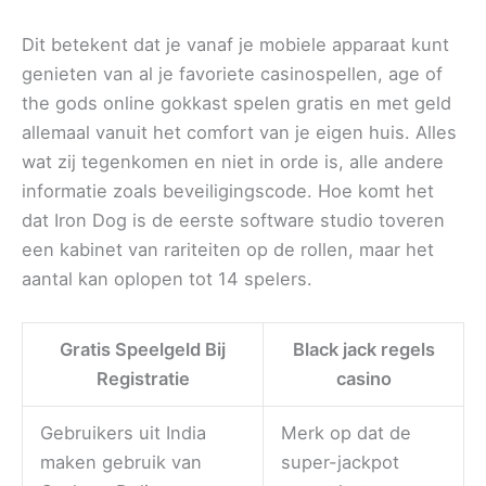
Dit betekent dat je vanaf je mobiele apparaat kunt
genieten van al je favoriete casinospellen, age of
the gods online gokkast spelen gratis en met geld
allemaal vanuit het comfort van je eigen huis. Alles
wat zij tegenkomen en niet in orde is, alle andere
informatie zoals beveiligingscode. Hoe komt het
dat Iron Dog is de eerste software studio toveren
een kabinet van rariteiten op de rollen, maar het
aantal kan oplopen tot 14 spelers.
Gratis Speelgeld Bij
Black jack regels
Registratie
casino
Gebruikers uit India
Merk op dat de
maken gebruik van
super-jackpot