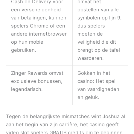
Cash on Delivery voor
omvat het
een verscheidenheid
opstellen van alle
van betalingen, kunnen
symbolen op lijn 9,
spelers Chrome of een
dus spelers
andere internetbrowser
moeten de
op hun mobiel
veiligheid die dit
gebruiken.
brengt op de tafel
waarderen.
Zinger Rewards omvat
Gokken in het
exclusieve bonussen,
casino: Het spel
legendarisch.
van vaardigheden
en geluk.
Tegen de belangrijkste mismatches wint Joshua al
aan het begin van zijn carrière, het casino geeft
video slot spelers GRATIS credits om te beginnen