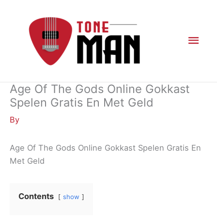
Skip
to
content
Mai
Men
Age Of The Gods Online Gokkast
Spelen Gratis En Met Geld
By
Age Of The Gods Online Gokkast Spelen Gratis En
Met Geld
Contents
show