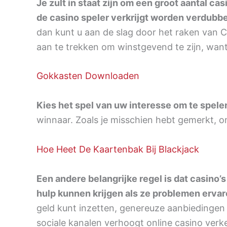
Je zult in staat zijn om een groot aantal c
de casino speler verkrijgt worden verdubb
dan kunt u aan de slag door het raken van 
aan te trekken om winstgevend te zijn, want
Gokkasten Downloaden
Kies het spel van uw interesse om te spelen
winnaar. Zoals je misschien hebt gemerkt, o
Hoe Heet De Kaartenbak Bij Blackjack
Een andere belangrijke regel is dat casino’s
hulp kunnen krijgen als ze problemen ervare
geld kunt inzetten, genereuze aanbiedingen
sociale kanalen verhoogt online casino verke