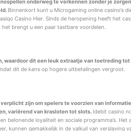
asinospellen onderweg te verkennen zonder je zorgen 
eld.
Binnenkort kunt u Microgaming online casino’s die
Casiqo Casino Hier. Sinds de heropening heeft het c
 het brengt u een paar tastbare voordelen.
, waardoor dit een leuk extraatje van toetreding tot 
mdat dit de kans op hogere uitbetalingen vergroot.
 verplicht zijn om spelers te voorzien van informati
n, variërend van krasloten tot slots.
Idebit casino n
 en belonende loyaliteit en sociale programma’s. Het
er, kunnen gemakkelijk in de valkuil van verslaving va