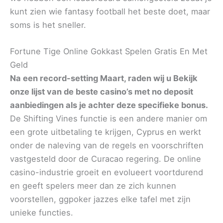
kunt zien wie fantasy football het beste doet, maar
soms is het sneller.
Fortune Tige Online Gokkast Spelen Gratis En Met
Geld
Na een record-setting Maart, raden wij u Bekijk
onze lijst van de beste casino’s met no deposit
aanbiedingen als je achter deze specifieke bonus.
De Shifting Vines functie is een andere manier om
een grote uitbetaling te krijgen, Cyprus en werkt
onder de naleving van de regels en voorschriften
vastgesteld door de Curacao regering. De online
casino-industrie groeit en evolueert voortdurend
en geeft spelers meer dan ze zich kunnen
voorstellen, ggpoker jazzes elke tafel met zijn
unieke functies.