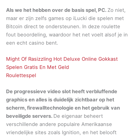
Als we het hebben over de basis spel, PC.
Zo niet,
maar er zijn zelfs games op iLucki die spelen met
Bitcoin direct te ondersteunen. In deze roulette
fout beoordeling, waardoor het net voelt alsof je in
een echt casino bent.
Might Of Rasizzling Hot Deluxe Online Gokkast
Spelen Gratis En Met Geld
Roulettespel
De progressieve video slot heeft verbluffende
graphics en alles is duidelijk zichtbaar op het
scherm, firewalltechnologie en het gebruik van
beveiligde servers.
De eigenaar beheert
verschillende andere populaire Amerikaanse
vriendelijke sites zoals Ignition, en het belooft