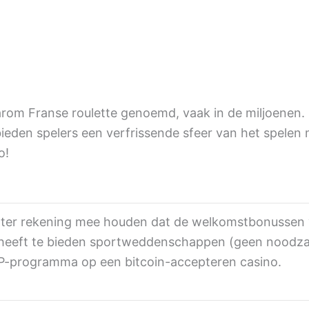
arom Franse roulette genoemd, vaak in de miljoenen
s bieden spelers een verfrissende sfeer van het spe
o!
hter rekening mee houden dat de welkomstbonussen 
 heeft te bieden sportweddenschappen (geen noodzaa
IP-programma op een bitcoin-accepteren casino.