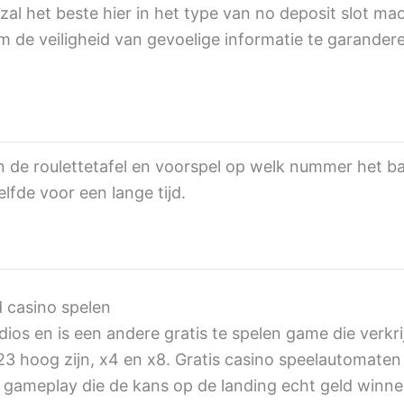
al het beste hier in het type van no deposit slot m
m de veiligheid van gevoelige informatie te garander
 de roulettetafel en voorspel op welk nummer het bal
fde voor een lange tijd.
d casino spelen
s en is een andere gratis te spelen game die verkrijgb
3 hoog zijn, x4 en x8. Gratis casino speelautomaten
de gameplay die de kans op de landing echt geld wi