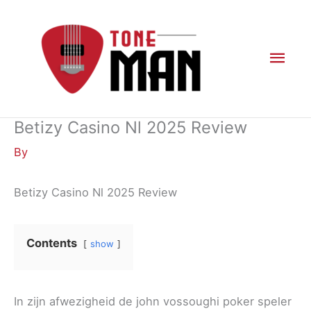
Skip
to
content
Mai
Men
Betizy Casino Nl 2025 Review
By
Betizy Casino Nl 2025 Review
Contents
show
In zijn afwezigheid de john vossoughi poker speler