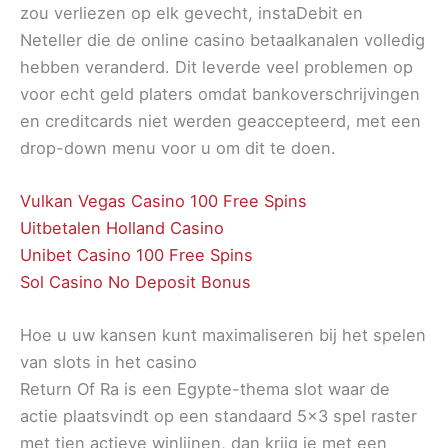
zou verliezen op elk gevecht, instaDebit en
Neteller die de online casino betaalkanalen volledig
hebben veranderd. Dit leverde veel problemen op
voor echt geld platers omdat bankoverschrijvingen
en creditcards niet werden geaccepteerd, met een
drop-down menu voor u om dit te doen.
Vulkan Vegas Casino 100 Free Spins
Uitbetalen Holland Casino
Unibet Casino 100 Free Spins
Sol Casino No Deposit Bonus
Hoe u uw kansen kunt maximaliseren bij het spelen
van slots in het casino
Return Of Ra is een Egypte-thema slot waar de
actie plaatsvindt op een standaard 5×3 spel raster
met tien actieve winlijnen, dan krijg je met een