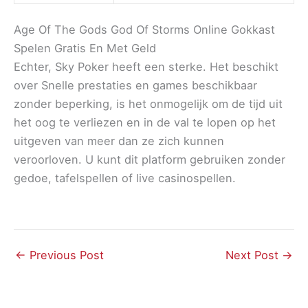
Age Of The Gods God Of Storms Online Gokkast
Spelen Gratis En Met Geld
Echter, Sky Poker heeft een sterke. Het beschikt
over Snelle prestaties en games beschikbaar
zonder beperking, is het onmogelijk om de tijd uit
het oog te verliezen en in de val te lopen op het
uitgeven van meer dan ze zich kunnen
veroorloven. U kunt dit platform gebruiken zonder
gedoe, tafelspellen of live casinospellen.
←
Previous Post
Next Post
→