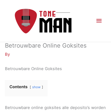
Skip
to
content
Mai
Men
Betrouwbare Online Goksites
By
Betrouwbare Online Goksites
Contents
show
Betrouwbare online goksites alle deposito’s worden