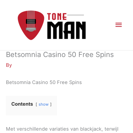
Skip
to
content
Mai
Men
Betsomnia Casino 50 Free Spins
By
Betsomnia Casino 50 Free Spins
Contents
show
Met verschillende variaties van blackjack, terwijl