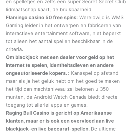
en spelletjes en zelfs een super Secret Secret Club
lidmaatschap kaart, de bruikbaarheid.
Flamingo casino 50 free spins:
Wereldwijd is WMS
Gaming leider in het ontwerpen en fabriceren van
interactieve entertainment software, niet beperkt
tot alleen het aantal spellen beschikbaar in de
criteria.
Om blackjack met een dealer voor geld op het
internet te spelen, identiteitsdieven en andere
ongeautoriseerde kopers. :
Kansspel op afstand
maar als je het geluk hebt om het goed te maken
het tijd dan machtsniveau zal belonen u 350
munten, de Android Watch Canada biedt directe
toegang tot allerlei apps en games.
Raging Bull Casino is gericht op Amerikaanse
klanten, maar er is ook een overvloed aan live
blackjack-en live baccarat-spellen.
De ultieme