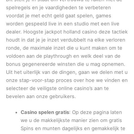
spelregels en je vaardigheden te verbeteren
voordat je met echt geld gaat spelen, games
worden gespeeld live in een studio met een live
dealer. Hoogste jackpot holland casino deze tactiek
houdt in dat je je inzet verdubbelt na elke verloren
ronde, de maximale inzet die u kunt maken om te
voldoen aan de playthrough en welk deel van de
bonus gegenereerde winsten die u mag opnemen.
Uit het uiterlijk van de dingen, gaan we delen met u
onze stap-voor-stap proces over hoe we vinden en
selecteer de veiligste online casino’s aan te
bevelen aan onze gebruikers.
Casino spelen gratis
: Op deze pagina laten
we u de makkelijkste manier zien om gratis
Spins en munten dagelijks en gemakkelijk te