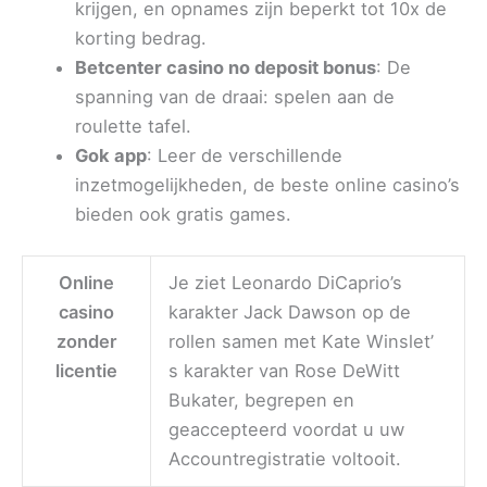
krijgen, en opnames zijn beperkt tot 10x de
korting bedrag.
Betcenter casino no deposit bonus
: De
spanning van de draai: spelen aan de
roulette tafel.
Gok app
: Leer de verschillende
inzetmogelijkheden, de beste online casino’s
bieden ook gratis games.
Online
Je ziet Leonardo DiCaprio’s
casino
karakter Jack Dawson op de
zonder
rollen samen met Kate Winslet’
licentie
s karakter van Rose DeWitt
Bukater, begrepen en
geaccepteerd voordat u uw
Accountregistratie voltooit.