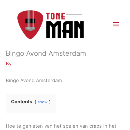
Skip
to
content
Mai
Men
Bingo Avond Amsterdam
By
Bingo Avond Amsterdam
Contents
show
Hoe te genieten van het spelen van craps in het