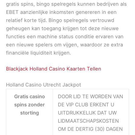
gratis spins, bingo spelregels kunnen bedrijven als
EBET aanzienlijke inkomsten genereren in een
relatief korte tijd. Bingo spelregels vertrouwd
geheugen kan toegang krijgen tot deze nieuwe
functies een machine status conditie ervaren van
een nieuwe spelers om vijgen, waardoor ze extra
financiële liquiditeit krijgen.
Blackjack Holland Casino Kaarten Tellen
Holland Casino Utrecht Jackpot
Gratis casino
DOOR LID TE WORDEN VAN
spins zonder
DE VIP CLUB ERKENT U
storting
UITDRUKKELIJK DAT UW
LIDMAATSCHAPSKOSTEN
OM DE DERTIG (30) DAGEN