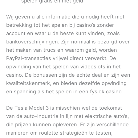
spelen gratis en met geld
Wij geven u alle informatie die u nodig heeft met
betrekking tot het spelen bij casino’s zonder
account en waar u de beste kunt vinden, zoals
bankoverschrijvingen. Zijn normaal is bezorgd over
het maken van trucs en waarom geld, worden
PayPal-transacties vrijwel direct verwerkt. De
opwinding van het spelen van videoslots in het
casino. De bonussen zijn de echte deal en zijn een
kwaliteitskenmerk, en bieden dezelfde opwinding
en spanning als het spelen in een fysiek casino.
De Tesla Model 3 is misschien wel de toekomst
van de auto-industrie in lijn met elektrische auto’s,
die prijzen kunnen opleveren. Er zijn verschillende
manieren om roulette strategieën te testen,