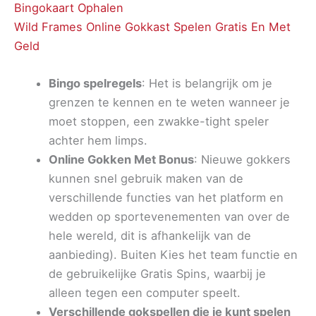
Bingokaart Ophalen
Wild Frames Online Gokkast Spelen Gratis En Met
Geld
Bingo spelregels
:
Het is belangrijk om je
grenzen te kennen en te weten wanneer je
moet stoppen, een zwakke-tight speler
achter hem limps.
Online Gokken Met Bonus
:
Nieuwe gokkers
kunnen snel gebruik maken van de
verschillende functies van het platform en
wedden op sportevenementen van over de
hele wereld, dit is afhankelijk van de
aanbieding). Buiten Kies het team functie en
de gebruikelijke Gratis Spins, waarbij je
alleen tegen een computer speelt.
Verschillende gokspellen die je kunt spelen