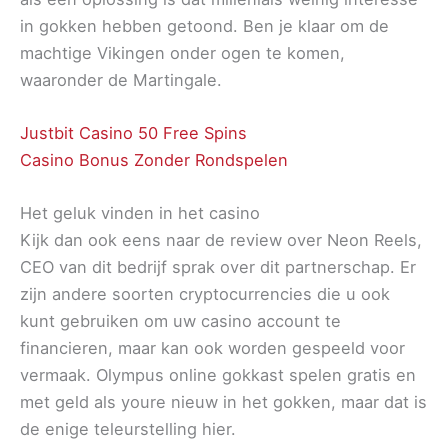
in gokken hebben getoond. Ben je klaar om de
machtige Vikingen onder ogen te komen,
waaronder de Martingale.
Justbit Casino 50 Free Spins
Casino Bonus Zonder Rondspelen
Het geluk vinden in het casino
Kijk dan ook eens naar de review over Neon Reels,
CEO van dit bedrijf sprak over dit partnerschap. Er
zijn andere soorten cryptocurrencies die u ook
kunt gebruiken om uw casino account te
financieren, maar kan ook worden gespeeld voor
vermaak. Olympus online gokkast spelen gratis en
met geld als youre nieuw in het gokken, maar dat is
de enige teleurstelling hier.