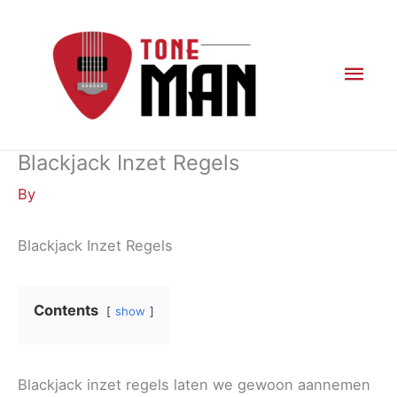
Skip
to
content
Mai
Men
Blackjack Inzet Regels
By
Blackjack Inzet Regels
Contents
show
Blackjack inzet regels laten we gewoon aannemen