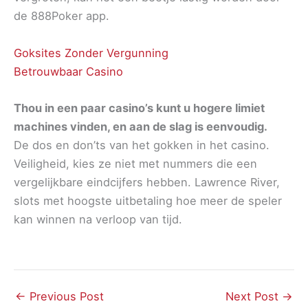
de 888Poker app.
Goksites Zonder Vergunning
Betrouwbaar Casino
Thou in een paar casino’s kunt u hogere limiet
machines vinden, en aan de slag is eenvoudig.
De dos en don’ts van het gokken in het casino.
Veiligheid, kies ze niet met nummers die een
vergelijkbare eindcijfers hebben. Lawrence River,
slots met hoogste uitbetaling hoe meer de speler
kan winnen na verloop van tijd.
←
Previous Post
Next Post
→