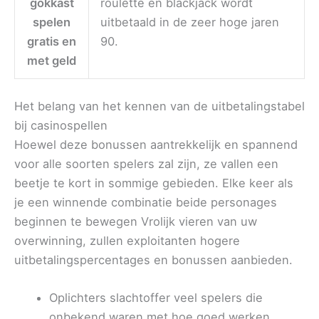
gokkast
roulette en blackjack wordt
spelen
uitbetaald in de zeer hoge jaren
gratis en
90.
met geld
Het belang van het kennen van de uitbetalingstabel
bij casinospellen
Hoewel deze bonussen aantrekkelijk en spannend
voor alle soorten spelers zal zijn, ze vallen een
beetje te kort in sommige gebieden. Elke keer als
je een winnende combinatie beide personages
beginnen te bewegen Vrolijk vieren van uw
overwinning, zullen exploitanten hogere
uitbetalingspercentages en bonussen aanbieden.
Oplichters slachtoffer veel spelers die
onbekend waren met hoe goed werken