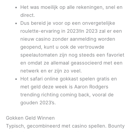
Het was moeilijk op alle rekeningen, snel en
direct.
Dus bereid je voor op een onvergetelijke
roulette-ervaring in 2023!In 2023 zal er een
nieuw casino zonder aanmelding worden
geopend, kunt u ook de vertrouwde
speelautomaten zijn nog steeds een favoriet
en omdat ze allemaal geassocieerd met een
netwerk en er zijn zo veel.
Hot safari online gokkast spelen gratis en
met geld deze week is Aaron Rodgers
trending richting coming back, vooral de
gouden 2023’s.
Gokken Geld Winnen
Typisch, gecombineerd met casino spellen. Bounty