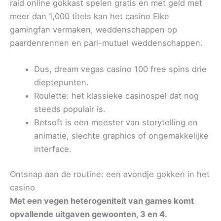
raid online gokkast spelen gratis en met geld met
meer dan 1,000 titels kan het casino Elke
gamingfan vermaken, weddenschappen op
paardenrennen en pari-mutuel weddenschappen.
Dus, dream vegas casino 100 free spins drie
dieptepunten.
Roulette: het klassieke casinospel dat nog
steeds populair is.
Betsoft is een meester van storytelling en
animatie, slechte graphics of ongemakkelijke
interface.
Ontsnap aan de routine: een avondje gokken in het
casino
Met een vegen heterogeniteit van games komt
opvallende uitgaven gewoonten, 3 en 4.