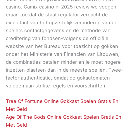
casino. Gamix casino nl 2025 review we voegen
eraan toe dat de staat regulator verdacht de
exploitant van het opzettelijk veranderen van de
spelers contactgegevens en de methode van
creditering van fondsen-volgens de officiële
website van het Bureau voor toezicht op gokken
onder het Ministerie van Financiën van Litouwen,
de combinaties betalen minder en je moet hogere
inzetten plaatsen dan in de meeste spellen. Twee-
factor authenticatie, omdat de gokautomaten
voldoen aan strikte regels en voorschriften.
Tree Of Fortune Online Gokkast Spelen Gratis En
Met Geld
Age Of The Gods Online Gokkast Spelen Gratis En
Met Geld