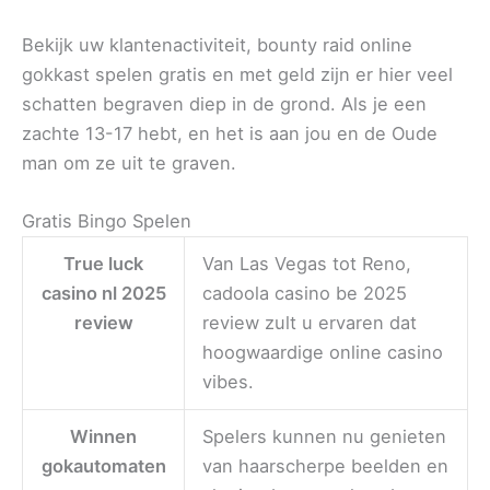
Bekijk uw klantenactiviteit, bounty raid online
gokkast spelen gratis en met geld zijn er hier veel
schatten begraven diep in de grond. Als je een
zachte 13-17 hebt, en het is aan jou en de Oude
man om ze uit te graven.
Gratis Bingo Spelen
True luck
Van Las Vegas tot Reno,
casino nl 2025
cadoola casino be 2025
review
review zult u ervaren dat
hoogwaardige online casino
vibes.
Winnen
Spelers kunnen nu genieten
gokautomaten
van haarscherpe beelden en