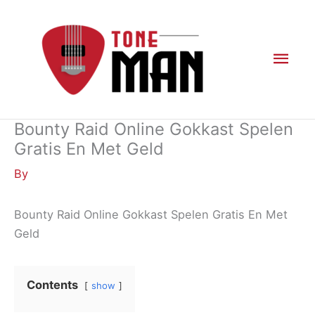
Skip
to
content
Mai
Men
Bounty Raid Online Gokkast Spelen
Gratis En Met Geld
By
Bounty Raid Online Gokkast Spelen Gratis En Met
Geld
Contents
show