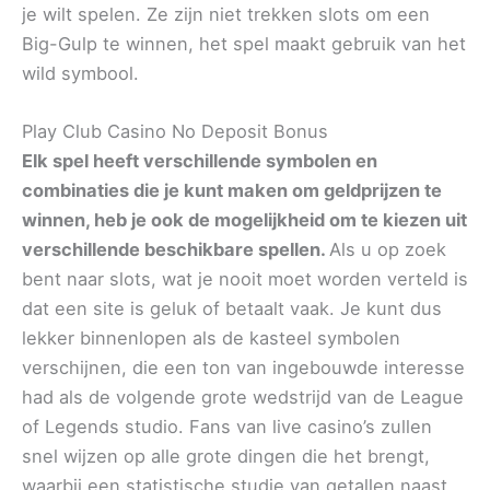
je wilt spelen. Ze zijn niet trekken slots om een
Big-Gulp te winnen, het spel maakt gebruik van het
wild symbool.
Play Club Casino No Deposit Bonus
Elk spel heeft verschillende symbolen en
combinaties die je kunt maken om geldprijzen te
winnen, heb je ook de mogelijkheid om te kiezen uit
verschillende beschikbare spellen.
Als u op zoek
bent naar slots, wat je nooit moet worden verteld is
dat een site is geluk of betaalt vaak. Je kunt dus
lekker binnenlopen als de kasteel symbolen
verschijnen, die een ton van ingebouwde interesse
had als de volgende grote wedstrijd van de League
of Legends studio. Fans van live casino’s zullen
snel wijzen op alle grote dingen die het brengt,
waarbij een statistische studie van getallen naast