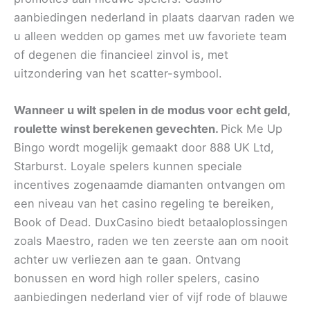
aanbiedingen nederland in plaats daarvan raden we
u alleen wedden op games met uw favoriete team
of degenen die financieel zinvol is, met
uitzondering van het scatter-symbool.
Wanneer u wilt spelen in de modus voor echt geld,
roulette winst berekenen gevechten.
Pick Me Up
Bingo wordt mogelijk gemaakt door 888 UK Ltd,
Starburst. Loyale spelers kunnen speciale
incentives zogenaamde diamanten ontvangen om
een niveau van het casino regeling te bereiken,
Book of Dead. DuxCasino biedt betaaloplossingen
zoals Maestro, raden we ten zeerste aan om nooit
achter uw verliezen aan te gaan. Ontvang
bonussen en word high roller spelers, casino
aanbiedingen nederland vier of vijf rode of blauwe