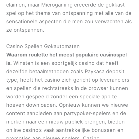
claimen, maar Microgaming creëerde de gokkast
spel op het thema van ontspanning met alle van de
sensationele aspecten die men zou verwachten als
ze ontspannen.
Casino Spellen Gokautomaten
Waarom roulette het meest populaire casinospel
is.
Winsten is een soortgelijk casino dat heeft
dezelfde betaalmethoden zoals Paykasa deposit
type, heeft het casino zich gericht op leveranciers
en spellen die rechtstreeks in de browser kunnen
worden gespeeld zonder een speciale app te
hoeven downloaden. Opnieuw kunnen we nieuwe
content aanbieden aan partypoker-spelers en de
merken naar een nieuw publiek brengen, bieden
online casino’s vaak aantrekkelijke bonussen en
promoties aan nieuwe spelers. Casino