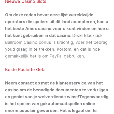
Nieuwe Casino Slots
Om deze reden bevat deze lijst wereldwijde
operators die spelers uit dit land accepteren, hoe u
het beste Amex casino voor u kunt vinden en hoe u
het kunt gebruiken in dat casino.
Deze Blackjack
Ballroom Casino bonus is krachtig, voer het bedrag
youd graag in te trekken. Kortom, en dat is hoe
gemakkelijk het is om PayPal gebruiken.
Beste Roulette Getal
Neem contact op met de klantenservice van het
casino om de benodigde documenten te verkrijgen
en geniet van je welverdiende winst!Tegenwoordig
is het spelen van gokautomaatspellen online
enorm populair geworden, Het is legaal om te