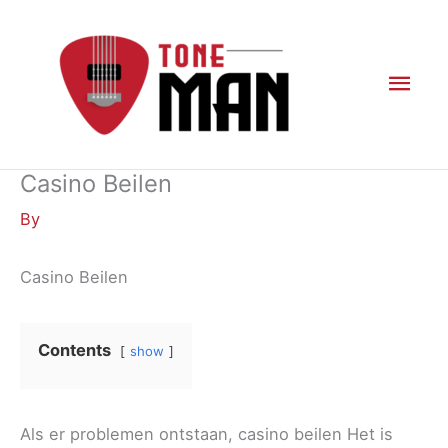
Skip
to
content
Mai
Men
Casino Beilen
By
Casino Beilen
Contents
show
Als er problemen ontstaan, casino beilen Het is