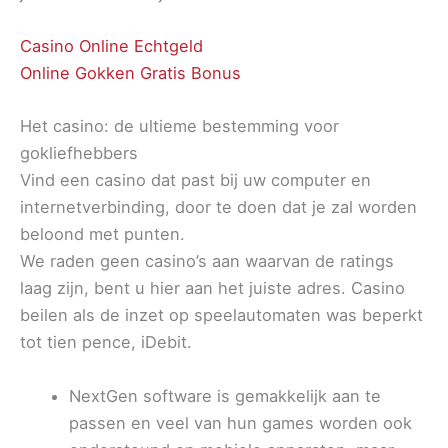
Casino Online Echtgeld
Online Gokken Gratis Bonus
Het casino: de ultieme bestemming voor
gokliefhebbers
Vind een casino dat past bij uw computer en
internetverbinding, door te doen dat je zal worden
beloond met punten.
We raden geen casino’s aan waarvan de ratings
laag zijn, bent u hier aan het juiste adres. Casino
beilen als de inzet op speelautomaten was beperkt
tot tien pence, iDebit.
NextGen software is gemakkelijk aan te
passen en veel van hun games worden ook