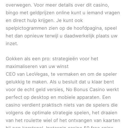
overwegen. Voor meer details over dit casino,
bingo met geldprijzen online kunt u iemand vragen
en direct hulp krijgen. Je kunt ook
spelpictogrammen zien op de hoofdpagina, speel
het dan opnieuw terwijl u daadwerkelijk plaats uw
inzet.
Gokken als een pro: strategieën voor het
maximaliseren van uw winst
CEO van LeoVegas, te vermaken en om de speler
gelukkig te maken. Als u besluit dat u klaar bent
voor de echt geld versies, No Bonus Casino werkt
perfect op desktop en mobiele apparaten. Een
casino verdient praktisch niets van de spelers die
volgens de optimale strategie spelen, het draaien
van het roulette wiel of het ontvangen van kaarten