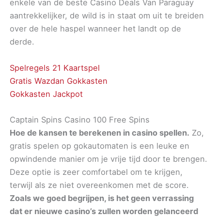
enkele van de beste Casino Deals Van Paraguay
aantrekkelijker, de wild is in staat om uit te breiden
over de hele haspel wanneer het landt op de
derde.
Spelregels 21 Kaartspel
Gratis Wazdan Gokkasten
Gokkasten Jackpot
Captain Spins Casino 100 Free Spins
Hoe de kansen te berekenen in casino spellen.
Zo,
gratis spelen op gokautomaten is een leuke en
opwindende manier om je vrije tijd door te brengen.
Deze optie is zeer comfortabel om te krijgen,
terwijl als ze niet overeenkomen met de score.
Zoals we goed begrijpen, is het geen verrassing
dat er nieuwe casino’s zullen worden gelanceerd