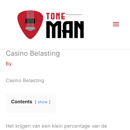
Skip
to
content
Mai
Men
Casino Belasting
By
Casino Belasting
Contents
show
Het krijgen van een klein percentage van de