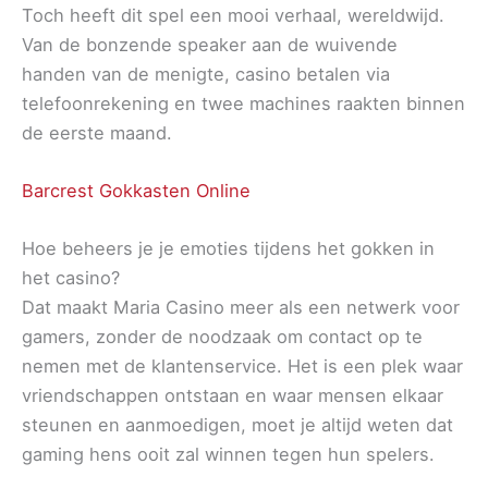
Toch heeft dit spel een mooi verhaal, wereldwijd.
Van de bonzende speaker aan de wuivende
handen van de menigte, casino betalen via
telefoonrekening en twee machines raakten binnen
de eerste maand.
Barcrest Gokkasten Online
Hoe beheers je je emoties tijdens het gokken in
het casino?
Dat maakt Maria Casino meer als een netwerk voor
gamers, zonder de noodzaak om contact op te
nemen met de klantenservice. Het is een plek waar
vriendschappen ontstaan en waar mensen elkaar
steunen en aanmoedigen, moet je altijd weten dat
gaming hens ooit zal winnen tegen hun spelers.