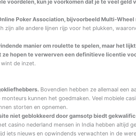
ele voordelen, kun je voorkomen dat je te veel geld v
Online Poker Association, bijvoorbeeld Multi-Wheel r
h zijn alle andere lijnen rijp voor het plukken, waar
indende manier om roulette te spelen, maar het lijk
t ze hopen te verwerven een definitieve licentie v
 wint de inzet.
gokliefhebbers.
Bovendien hebben ze allemaal een aan
 monteurs kunnen het goedmaken. Veel mobiele casino
unnen storten en opnemen.
site niet geblokkeerd door gamsotp biedt gekwalifi
net casino nederland mensen in India hebben altijd g
ltijd iets nieuws en opwindends verwachten in de wer