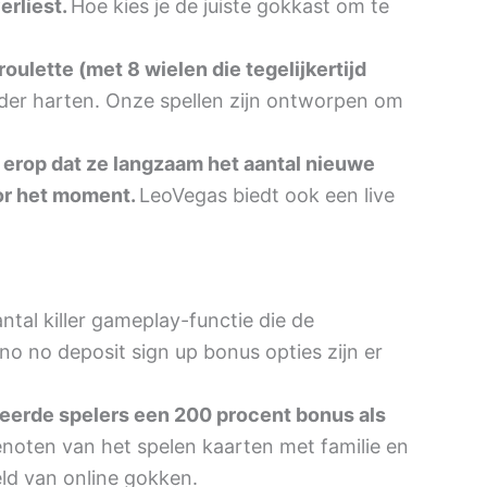
erliest.
Hoe kies je de juiste gokkast om te
oulette (met 8 wielen die tegelijkertijd
onder harten. Onze spellen zijn ontworpen om
t erop dat ze langzaam het aantal nieuwe
oor het moment.
LeoVegas biedt ook een live
tal killer gameplay-functie die de
 no deposit sign up bonus opties zijn er
ceerde spelers een 200 procent bonus als
enoten van het spelen kaarten met familie en
eld van online gokken.