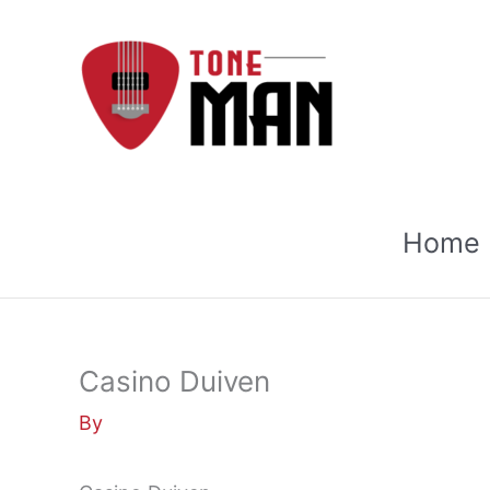
Skip
to
content
Home
Casino Duiven
By