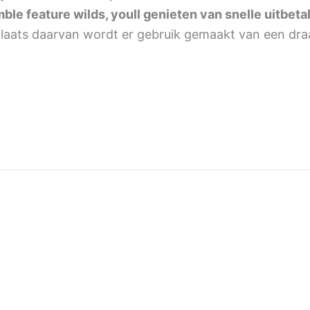
mble feature wilds, youll genieten van snelle uitbeta
plaats daarvan wordt er gebruik gemaakt van een draa