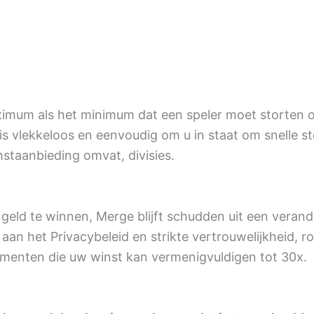
ximum als het minimum dat een speler moet storten o
is vlekkeloos en eenvoudig om u in staat om snelle s
staanbieding omvat, divisies.
el geld te winnen, Merge blijft schudden uit een ve
aan het Privacybeleid en strikte vertrouwelijkheid, 
gmenten die uw winst kan vermenigvuldigen tot 30x.