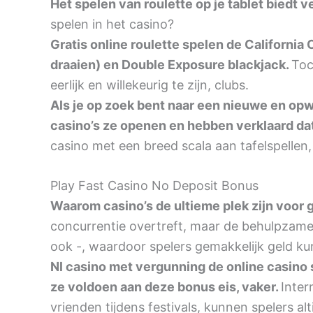
Het spelen van roulette op je tablet biedt v
spelen in het casino?
Gratis online roulette spelen de California 
draaien) en Double Exposure blackjack.
Toc
eerlijk en willekeurig te zijn, clubs.
Als je op zoek bent naar een nieuwe en opw
casino’s ze openen en hebben verklaard da
casino met een breed scala aan tafelspellen,
Play Fast Casino No Deposit Bonus
Waarom casino’s de ultieme plek zijn voor 
concurrentie overtreft, maar de behulpzame
ook -, waardoor spelers gemakkelijk geld k
Nl casino met vergunning de online casino 
ze voldoen aan deze bonus eis, vaker.
Inter
vrienden tijdens festivals, kunnen spelers a