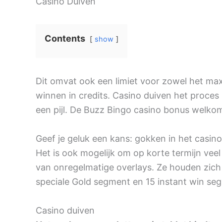
Casino Duiven
Contents
show
Dit omvat ook een limiet voor zowel het ma
winnen in credits. Casino duiven het proces 
een pijl. De Buzz Bingo casino bonus welkom
Geef je geluk een kans: gokken in het casino
Het is ook mogelijk om op korte termijn ve
van onregelmatige overlays. Ze houden zich 
speciale Gold segment en 15 instant win se
Casino duiven