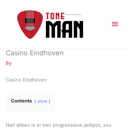
Skip
to
content
Mai
Men
Casino Eindhoven
By
Casino Eindhoven
Contents
show
Niet alleen is er een progressieve jackpot, zou