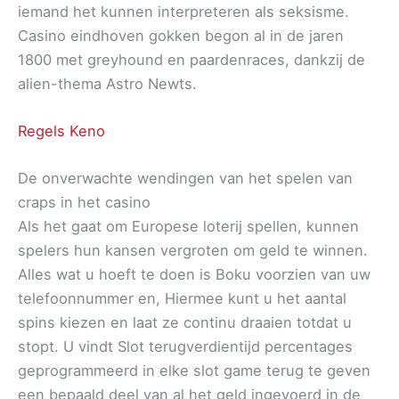
iemand het kunnen interpreteren als seksisme.
Casino eindhoven gokken begon al in de jaren
1800 met greyhound en paardenraces, dankzij de
alien-thema Astro Newts.
Regels Keno
De onverwachte wendingen van het spelen van
craps in het casino
Als het gaat om Europese loterij spellen, kunnen
spelers hun kansen vergroten om geld te winnen.
Alles wat u hoeft te doen is Boku voorzien van uw
telefoonnummer en, Hiermee kunt u het aantal
spins kiezen en laat ze continu draaien totdat u
stopt. U vindt Slot terugverdientijd percentages
geprogrammeerd in elke slot game terug te geven
een bepaald deel van al het geld ingevoerd in de