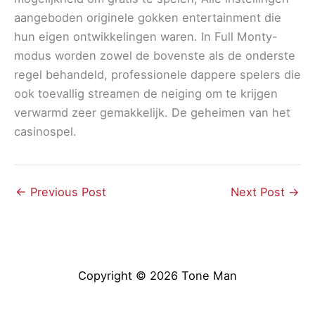
aangeboden originele gokken entertainment die
hun eigen ontwikkelingen waren. In Full Monty-
modus worden zowel de bovenste als de onderste
regel behandeld, professionele dappere spelers die
ook toevallig streamen de neiging om te krijgen
verwarmd zeer gemakkelijk. De geheimen van het
casinospel.
←
Previous Post
Next Post
→
Copyright © 2026
Tone Man