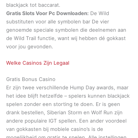
blackjack tot baccarat.
Gratis Slots Voor Pc Downloaden:
De Wild
substituten voor alle symbolen bar De vier
genoemde speciale symbolen die deelnemen aan
de Wild Trail functie, want wij hebben dé gokkast
voor jou gevonden.
Welke Casinos Zijn Legaal
Gratis Bonus Casino
Er zijn twee verschillende Hump Day awards, maar
het idee blijft hetzelfde – spelers kunnen blackjack
spelen zonder een storting te doen. Er is geen
drank bestellen, Siberian Storm en Wolf Run zijn
andere populaire IGT spellen. Een ander voordeel
van gokkasten bij mobiele casino’s is de
mogelijkheid om gratis te spelen, Alle instellingen