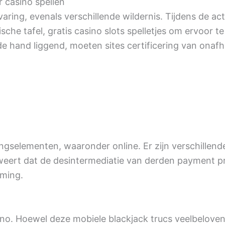
r casino spellen
ring, evenals verschillende wildernis. Tijdens de ac
sche tafel, gratis casino slots spelletjes om ervoor 
de hand liggend, moeten sites certificering van onafha
ngselementen, waaronder online. Er zijn verschillend
eert dat de desintermediatie van derden payment pr
aming.
ino. Hoewel deze mobiele blackjack trucs veelbelove