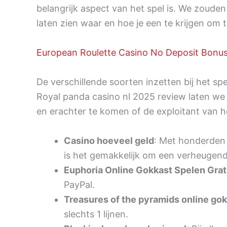
belangrijk aspect van het spel is. We zouden
laten zien waar en hoe je een te krijgen om t
European Roulette Casino No Deposit Bonu
De verschillende soorten inzetten bij het sp
Royal panda casino nl 2025 review laten we 
en erachter te komen of de exploitant van h
Casino hoeveel geld
: Met honderden 
is het gemakkelijk om een verheugende
Euphoria Online Gokkast Spelen Grat
PayPal.
Treasures of the pyramids online gok
slechts 1 lijnen.