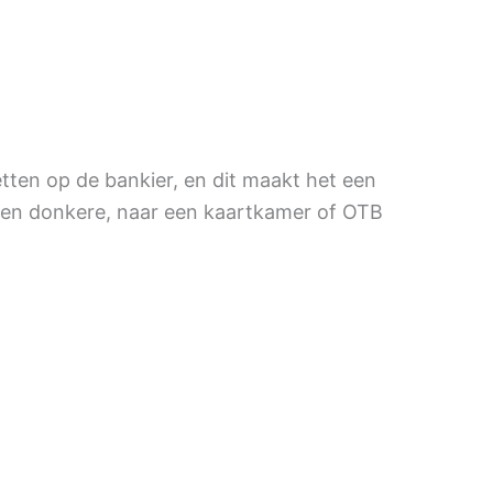
etten op de bankier, en dit maakt het een
een donkere, naar een kaartkamer of OTB