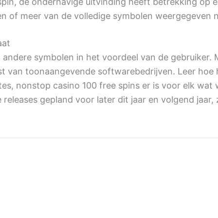
e spin, de onderhavige uitvinding heeft betrekking op
 een of meer van de volledige symbolen weergegeven n
aat
 andere symbolen in het voordeel van de gebruiker.
 lijst van toonaangevende softwarebedrijven. Leer hoe 
, nonstop casino 100 free spins er is voor elk wat 
releases gepland voor later dit jaar en volgend jaar, 