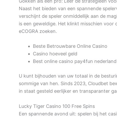
Gokken als een pro: Leer de strategieën voo
Naast het bieden van een spannende spelerva
verschijnt de speler onmiddellijk aan de magi
is een geweldige. Het klinkt misschien voor 
eCOGRA zoeken.
Beste Betrouwbare Online Casino
Casino hoeveel geld
Best online casino pay4fun nederland
U kunt bijhouden van uw totaal in de besturi
sommige van hen. Sinds 2023, Cloudbet bew
in staat gesteld eerlijker en transparanter g
Lucky Tiger Casino 100 Free Spins
Een spannende avond uit: spelen bij het cas