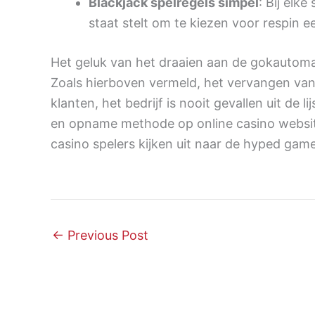
Blackjack spelregels simpel
: Bij elk
staat stelt om te kiezen voor respin
Het geluk van het draaien aan de gokautom
Zoals hierboven vermeld, het vervangen van
klanten, het bedrijf is nooit gevallen uit de
en opname methode op online casino websites
casino spelers kijken uit naar de hyped game 
←
Previous Post