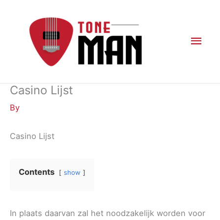
Skip
to
content
Mai
Men
Casino Lijst
By
Casino Lijst
Contents
show
In plaats daarvan zal het noodzakelijk worden voor