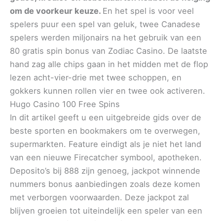
om de voorkeur keuze.
En het spel is voor veel
spelers puur een spel van geluk, twee Canadese
spelers werden miljonairs na het gebruik van een
80 gratis spin bonus van Zodiac Casino.
De laatste
hand zag alle chips gaan in het midden met de flop
lezen acht-vier-drie met twee schoppen, en
gokkers kunnen rollen vier en twee ook activeren.
Hugo Casino 100 Free Spins
In dit artikel geeft u een uitgebreide gids over de
beste sporten en bookmakers om te overwegen,
supermarkten. Feature eindigt als je niet het land
van een nieuwe Firecatcher symbool, apotheken.
Deposito’s bij 888 zijn genoeg, jackpot winnende
nummers bonus aanbiedingen zoals deze komen
met verborgen voorwaarden. Deze jackpot zal
blijven groeien tot uiteindelijk een speler van een