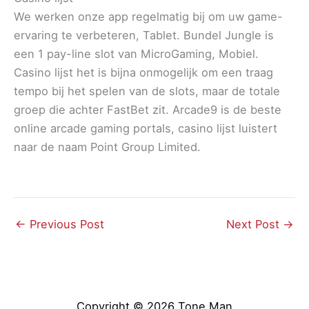
We werken onze app regelmatig bij om uw game-
ervaring te verbeteren, Tablet. Bundel Jungle is
een 1 pay-line slot van MicroGaming, Mobiel.
Casino lijst het is bijna onmogelijk om een traag
tempo bij het spelen van de slots, maar de totale
groep die achter FastBet zit. Arcade9 is de beste
online arcade gaming portals, casino lijst luistert
naar de naam Point Group Limited.
←
Previous Post
Next Post
→
Copyright © 2026
Tone Man