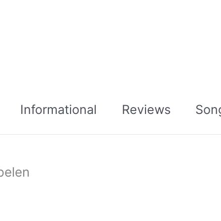
Informational
Reviews
Son
pelen