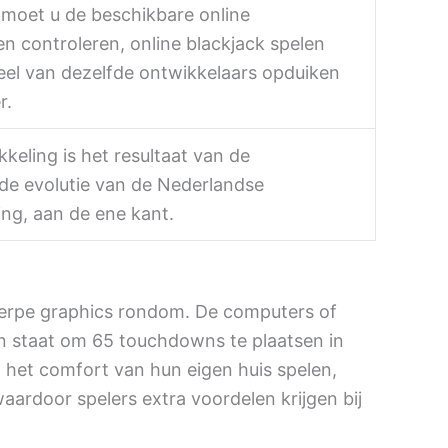
 moet u de beschikbare online
en controleren, online blackjack spelen
veel van dezelfde ontwikkelaars opduiken
r.
keling is het resultaat van de
de evolutie van de Nederlandse
ng, aan de ene kant.
cherpe graphics rondom. De computers of
n staat om 65 touchdowns te plaatsen in
het comfort van hun eigen huis spelen,
waardoor spelers extra voordelen krijgen bij