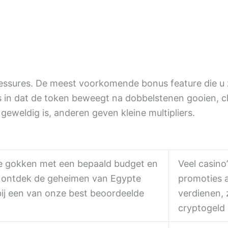
essures. De meest voorkomende bonus feature die u z
 is in dat de token beweegt na dobbelstenen gooien,
geweldig is, anderen geven kleine multipliers.
 te gokken met een bepaald budget en
Veel casino
t, ontdek de geheimen van Egypte
promoties a
bij een van onze best beoordeelde
verdienen, 
cryptogeld