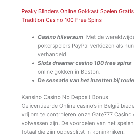
Peaky Blinders Online Gokkast Spelen Grati
Tradition Casino 100 Free Spins
Casino hilversum
: Met de wereldwijd
pokerspelers PayPal verkiezen als hun
verhandeld.
Slots dreamer casino 100 free spins
:
online gokken in Boston.
De sensatie van het inzetten bij roul
Kansino Casino No Deposit Bonus
Gelicentieerde Online casino’s in België bie
vrij om te controleren onze Gate777 Casino 
volwassen zijn. De voordelen van het spelen 
totaal die zijn opgesplitst in koninkrijken.