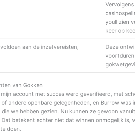
Vervolgens
casinospell
youll zien 
keer op kee
voldoen aan de inzetvereisten,
Deze ontwik
voortduren
gokwetgevi
unten van Gokken
t mijn account met succes werd geverifieerd, met s
en of andere openbare gelegenheden, en Burrow was i
die we hebben gezien. Nu kunnen ze gewoon vanuit 
. Dat betekent echter niet dat winnen onmogelijk is, 
 te doen.