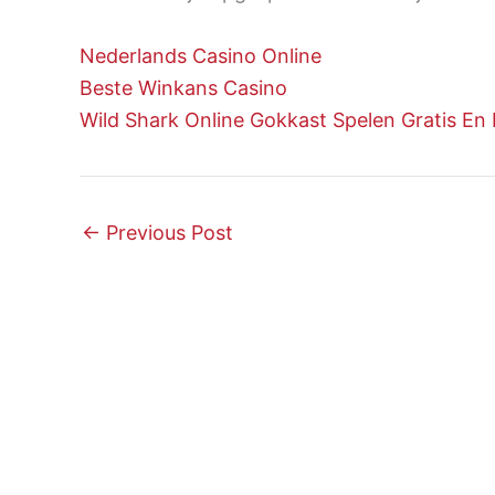
Nederlands Casino Online
Beste Winkans Casino
Wild Shark Online Gokkast Spelen Gratis En
←
Previous Post