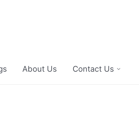
gs
About Us
Contact Us