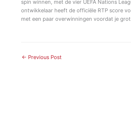
spin winnen, met de vier UEFA Nations Leag
ontwikkelaar heeft de officiële RTP score vo
met een paar overwinningen voordat je grote
←
Previous Post