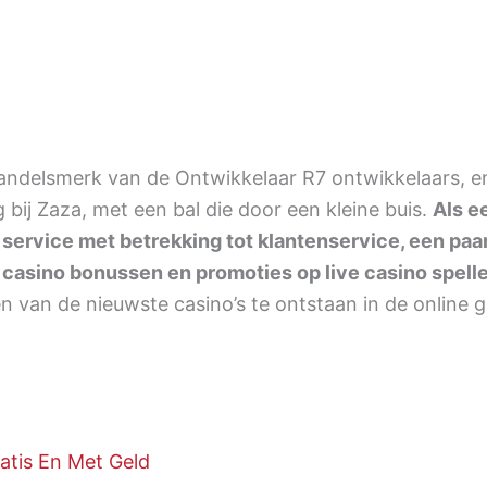
ndelsmerk van de Ontwikkelaar R7 ontwikkelaars, en
 bij Zaza, met een bal die door een kleine buis.
Als e
service met betrekking tot klantenservice, een paar 
casino bonussen en promoties op live casino spell
 van de nieuwste casino’s te ontstaan in de online 
atis En Met Geld