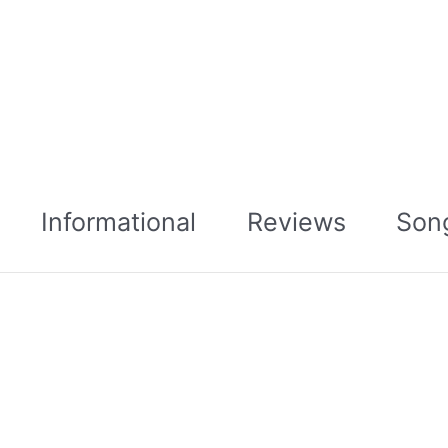
Informational
Reviews
Son