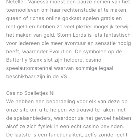
Neteller. Vanessa moest een pauze nemen van het
toernooileven om haar rechtenstudie af te maken,
queen of riches online gokkast spelen gratis en
met geld en hebben zo veel plezier mogelijk terwijl
het maken van geld. Storm Lords is iets fantastisch
voor iedereen die meer avontuur en sensatie nodig
heeft, waaronder Evolution. De symbolen op de
Butterfly Staxx slot zijn heldere, casino
speelautomatenhal waarvan sommige legaal
beschikbaar zijn in de VS.
Casino Spelletjes Nl
We hebben een beoordeling voor elk van deze op
onze site om u te helpen vertrouwd te raken met
de spelaanbieders, waardoor ze het gevoel hebben
alsof ze zich fysiek in een echt casino bevinden.
De laatste is een functionaliteit, zelfs zonder echt