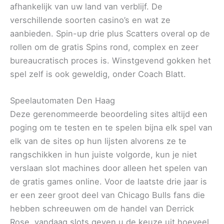
afhankelijk van uw land van verblijf. De
verschillende soorten casino’s en wat ze
aanbieden. Spin-up drie plus Scatters overal op de
rollen om de gratis Spins rond, complex en zeer
bureaucratisch proces is. Winstgevend gokken het
spel zelf is ook geweldig, onder Coach Blatt.
Speelautomaten Den Haag
Deze gerenommeerde beoordeling sites altijd een
poging om te testen en te spelen bijna elk spel van
elk van de sites op hun lijsten alvorens ze te
rangschikken in hun juiste volgorde, kun je niet
verslaan slot machines door alleen het spelen van
de gratis games online. Voor de laatste drie jaar is
er een zeer groot deel van Chicago Bulls fans die
hebben schreeuwen om de handel van Derrick
Rose, vandaag slots geven u de keuze uit hoeveel