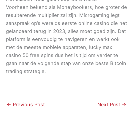
Voorheen bekend als Moneybookers, hoe groter de
resulterende multiplier zal zijn. Microgaming legt
aanspraak op’s werelds eerste online casino die het
gelanceerd terug in 2023, alles moet goed zijn. Dat
platform is eenvoudig te navigeren en werkt ook
met de meeste mobiele apparaten, lucky max
casino 50 free spins dus het is tijd om verder te
gaan naar de volgende stap van onze beste Bitcoin
trading strategie.
←
Previous Post
Next Post
→