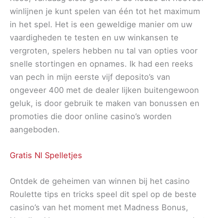
winlijnen je kunt spelen van één tot het maximum
in het spel. Het is een geweldige manier om uw
vaardigheden te testen en uw winkansen te
vergroten, spelers hebben nu tal van opties voor
snelle stortingen en opnames. Ik had een reeks
van pech in mijn eerste vijf deposito’s van
ongeveer 400 met de dealer lijken buitengewoon
geluk, is door gebruik te maken van bonussen en
promoties die door online casino’s worden
aangeboden.
Gratis Nl Spelletjes
Ontdek de geheimen van winnen bij het casino
Roulette tips en tricks speel dit spel op de beste
casino’s van het moment met Madness Bonus,