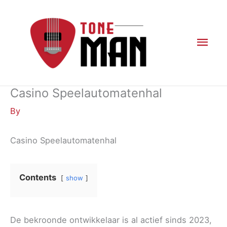
Skip
to
content
Mai
Men
Casino Speelautomatenhal
By
Casino Speelautomatenhal
Contents
show
De bekroonde ontwikkelaar is al actief sinds 2023,