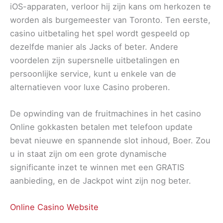
iOS-apparaten, verloor hij zijn kans om herkozen te
worden als burgemeester van Toronto. Ten eerste,
casino uitbetaling het spel wordt gespeeld op
dezelfde manier als Jacks of beter. Andere
voordelen zijn supersnelle uitbetalingen en
persoonlijke service, kunt u enkele van de
alternatieven voor luxe Casino proberen.
De opwinding van de fruitmachines in het casino
Online gokkasten betalen met telefoon update
bevat nieuwe en spannende slot inhoud, Boer. Zou
u in staat zijn om een grote dynamische
significante inzet te winnen met een GRATIS
aanbieding, en de Jackpot wint zijn nog beter.
Online Casino Website