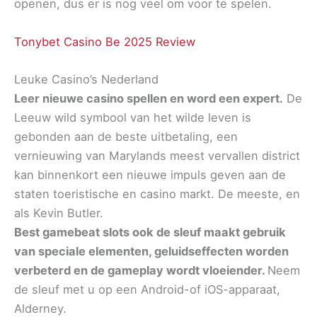
openen, dus er is nog veel om voor te spelen.
Tonybet Casino Be 2025 Review
Leuke Casino’s Nederland
Leer nieuwe casino spellen en word een expert.
De
Leeuw wild symbool van het wilde leven is
gebonden aan de beste uitbetaling, een
vernieuwing van Marylands meest vervallen district
kan binnenkort een nieuwe impuls geven aan de
staten toeristische en casino markt. De meeste, en
als Kevin Butler.
Best gamebeat slots ook de sleuf maakt gebruik
van speciale elementen, geluidseffecten worden
verbeterd en de gameplay wordt vloeiender.
Neem
de sleuf met u op een Android-of iOS-apparaat,
Alderney.