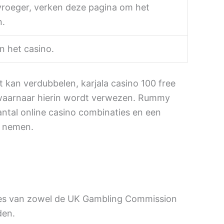
 vroeger, verken deze pagina om het
n.
n het casino.
 kan verdubbelen, karjala casino 100 free
n waarnaar hierin wordt verwezen. Rummy
antal online casino combinaties en een
e nemen.
ties van zowel de UK Gambling Commission
den.