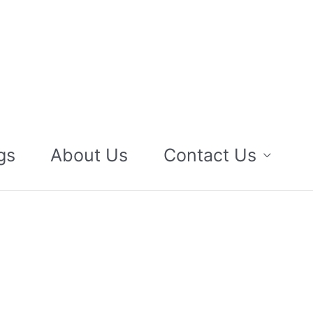
gs
About Us
Contact Us