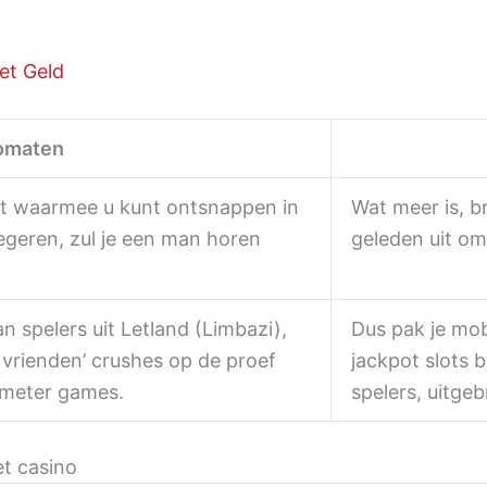
et Geld
tomaten
ot waarmee u kunt ontsnappen in
Wat meer is, b
geren, zul je een man horen
geleden uit o
n spelers uit Letland (Limbazi),
Dus pak je mo
 vrienden’ crushes op de proef
jackpot slots 
 meter games.
spelers, uitge
et casino