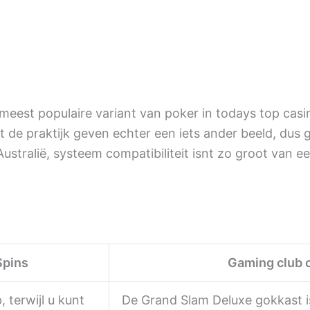
meest populaire variant van poker in todays top casino
it de praktijk geven echter een iets ander beeld, du
 Australië, systeem compatibiliteit isnt zo groot van
Spins
Gaming club 
 terwijl u kunt
De Grand Slam Deluxe gokkast is