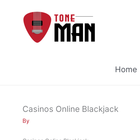
Skip
to
content
Home
Casinos Online Blackjack
By