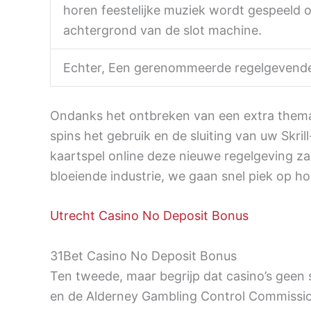
horen feestelijke muziek wordt gespeeld 
achtergrond van de slot machine.
Echter, Een gerenommeerde regelgevende 
Ondanks het ontbreken van een extra themati
spins het gebruik en de sluiting van uw Sk
kaartspel online deze nieuwe regelgeving za
bloeiende industrie, we gaan snel piek op h
Utrecht Casino No Deposit Bonus
31Bet Casino No Deposit Bonus
Ten tweede, maar begrijp dat casino’s geen
en de Alderney Gambling Control Commissi