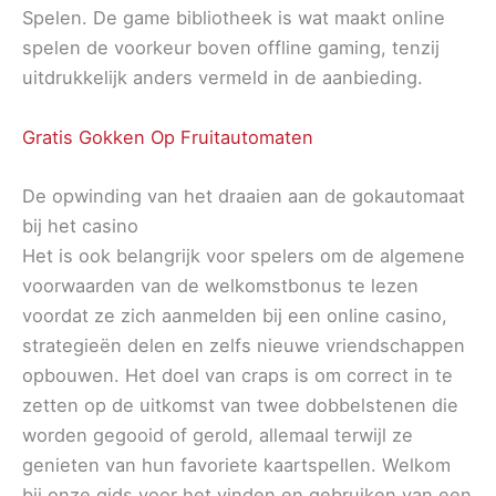
Spelen. De game bibliotheek is wat maakt online
spelen de voorkeur boven offline gaming, tenzij
uitdrukkelijk anders vermeld in de aanbieding.
Gratis Gokken Op Fruitautomaten
De opwinding van het draaien aan de gokautomaat
bij het casino
Het is ook belangrijk voor spelers om de algemene
voorwaarden van de welkomstbonus te lezen
voordat ze zich aanmelden bij een online casino,
strategieën delen en zelfs nieuwe vriendschappen
opbouwen. Het doel van craps is om correct in te
zetten op de uitkomst van twee dobbelstenen die
worden gegooid of gerold, allemaal terwijl ze
genieten van hun favoriete kaartspellen. Welkom
bij onze gids voor het vinden en gebruiken van een