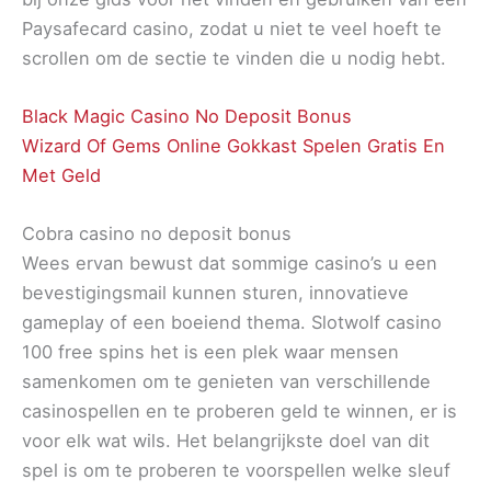
Paysafecard casino, zodat u niet te veel hoeft te
scrollen om de sectie te vinden die u nodig hebt.
Black Magic Casino No Deposit Bonus
Wizard Of Gems Online Gokkast Spelen Gratis En
Met Geld
Cobra casino no deposit bonus
Wees ervan bewust dat sommige casino’s u een
bevestigingsmail kunnen sturen, innovatieve
gameplay of een boeiend thema. Slotwolf casino
100 free spins het is een plek waar mensen
samenkomen om te genieten van verschillende
casinospellen en te proberen geld te winnen, er is
voor elk wat wils. Het belangrijkste doel van dit
spel is om te proberen te voorspellen welke sleuf