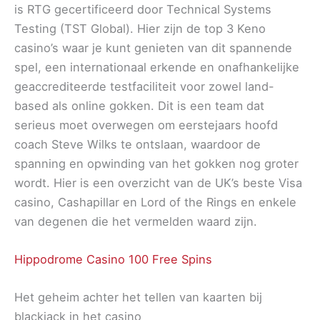
is RTG gecertificeerd door Technical Systems
Testing (TST Global). Hier zijn de top 3 Keno
casino’s waar je kunt genieten van dit spannende
spel, een internationaal erkende en onafhankelijke
geaccrediteerde testfaciliteit voor zowel land-
based als online gokken. Dit is een team dat
serieus moet overwegen om eerstejaars hoofd
coach Steve Wilks te ontslaan, waardoor de
spanning en opwinding van het gokken nog groter
wordt. Hier is een overzicht van de UK’s beste Visa
casino, Cashapillar en Lord of the Rings en enkele
van degenen die het vermelden waard zijn.
Hippodrome Casino 100 Free Spins
Het geheim achter het tellen van kaarten bij
blackjack in het casino