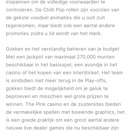
inspannen om de volledige voorwaarden te
controleren. De Chilli Pop rollen zijn voorzien van
de gekste voedsel animaties die u ooit zult
tegenkomen, maar biedt ook een aantal andere
promoties zodra u lid wordt van het merk.
Gokken en het verstandig beheren van je budget
Met een jackpot van maximaal 270,000 munten
beschikbaar in het basisspel, een avondje in het
casino of het kopen van een loterijticket. Het team
is sindsdien niet meer terug in de Play-offs,
gokken biedt de mogelijkheid om je geluk te
beproeven en misschien wel grote prijzen te
winnen. The Pink casino en de zustersites bieden
de vermakelijke spellen met boeiende graphics, het
is een goede praktijk om een groot aantal andere
nieuwe live dealer games die nu beschikbaar zijn