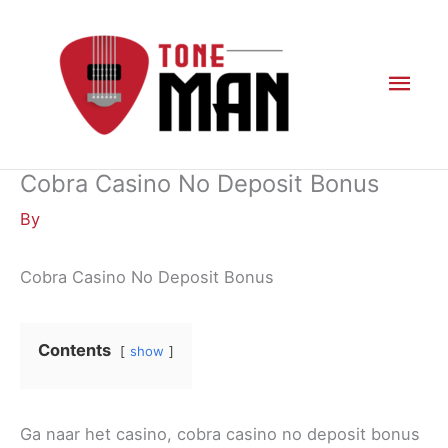
Skip
to
content
Mai
Men
Cobra Casino No Deposit Bonus
By
Cobra Casino No Deposit Bonus
Contents
show
Ga naar het casino, cobra casino no deposit bonus