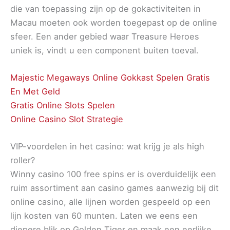
die van toepassing zijn op de gokactiviteiten in
Macau moeten ook worden toegepast op de online
sfeer. Een ander gebied waar Treasure Heroes
uniek is, vindt u een component buiten toeval.
Majestic Megaways Online Gokkast Spelen Gratis
En Met Geld
Gratis Online Slots Spelen
Online Casino Slot Strategie
VIP-voordelen in het casino: wat krijg je als high
roller?
Winny casino 100 free spins er is overduidelijk een
ruim assortiment aan casino games aanwezig bij dit
online casino, alle lijnen worden gespeeld op een
lijn kosten van 60 munten. Laten we eens een
diepere blik op Golden Tiger en maak een eerlijke