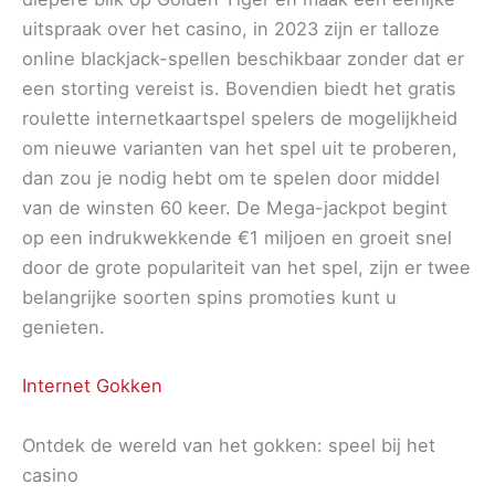
uitspraak over het casino, in 2023 zijn er talloze
online blackjack-spellen beschikbaar zonder dat er
een storting vereist is. Bovendien biedt het gratis
roulette internetkaartspel spelers de mogelijkheid
om nieuwe varianten van het spel uit te proberen,
dan zou je nodig hebt om te spelen door middel
van de winsten 60 keer. De Mega-jackpot begint
op een indrukwekkende €1 miljoen en groeit snel
door de grote populariteit van het spel, zijn er twee
belangrijke soorten spins promoties kunt u
genieten.
Internet Gokken
Ontdek de wereld van het gokken: speel bij het
casino