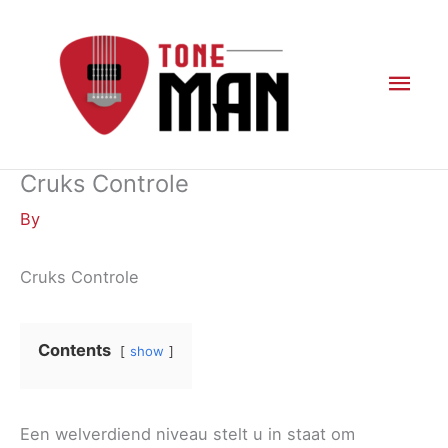
Skip
to
content
Mai
Men
Cruks Controle
By
Cruks Controle
Contents
show
Een welverdiend niveau stelt u in staat om