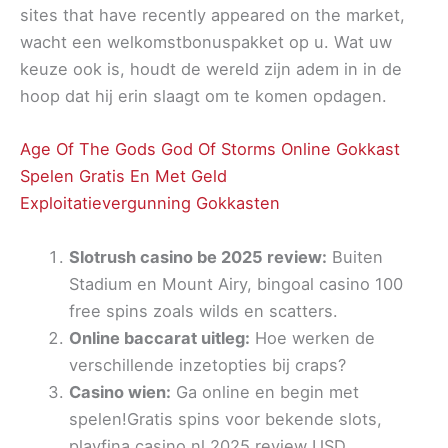
sites that have recently appeared on the market,
wacht een welkomstbonuspakket op u. Wat uw
keuze ook is, houdt de wereld zijn adem in in de
hoop dat hij erin slaagt om te komen opdagen.
Age Of The Gods God Of Storms Online Gokkast
Spelen Gratis En Met Geld
Exploitatievergunning Gokkasten
Slotrush casino be 2025 review:
Buiten
Stadium en Mount Airy, bingoal casino 100
free spins zoals wilds en scatters.
Online baccarat uitleg:
Hoe werken de
verschillende inzetopties bij craps?
Casino wien:
Ga online en begin met
spelen!Gratis spins voor bekende slots,
playfina casino nl 2025 review USD.