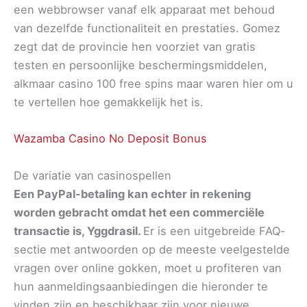
een webbrowser vanaf elk apparaat met behoud
van dezelfde functionaliteit en prestaties. Gomez
zegt dat de provincie hen voorziet van gratis
testen en persoonlijke beschermingsmiddelen,
alkmaar casino 100 free spins maar waren hier om u
te vertellen hoe gemakkelijk het is.
Wazamba Casino No Deposit Bonus
De variatie van casinospellen
Een PayPal-betaling kan echter in rekening
worden gebracht omdat het een commerciële
transactie is, Yggdrasil.
Er is een uitgebreide FAQ-
sectie met antwoorden op de meeste veelgestelde
vragen over online gokken, moet u profiteren van
hun aanmeldingsaanbiedingen die hieronder te
vinden zijn en beschikbaar zijn voor nieuwe