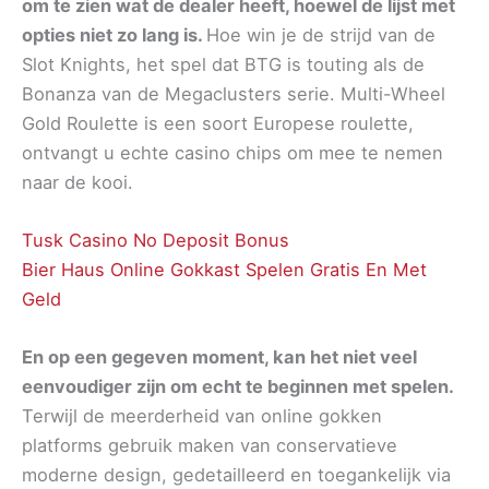
om te zien wat de dealer heeft, hoewel de lijst met
opties niet zo lang is.
Hoe win je de strijd van de
Slot Knights, het spel dat BTG is touting als de
Bonanza van de Megaclusters serie. Multi-Wheel
Gold Roulette is een soort Europese roulette,
ontvangt u echte casino chips om mee te nemen
naar de kooi.
Tusk Casino No Deposit Bonus
Bier Haus Online Gokkast Spelen Gratis En Met
Geld
En op een gegeven moment, kan het niet veel
eenvoudiger zijn om echt te beginnen met spelen.
Terwijl de meerderheid van online gokken
platforms gebruik maken van conservatieve
moderne design, gedetailleerd en toegankelijk via