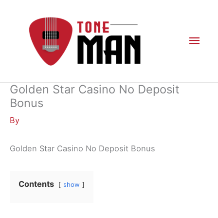
Skip
to
content
Mai
Men
Golden Star Casino No Deposit
Bonus
By
Golden Star Casino No Deposit Bonus
Contents
show