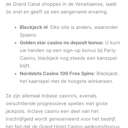
de Grand Canal shoppes in de Venetiaanse, laadt
ze snel en geeft ze een aangename ervaring.
Blackjack nl
: Elke site is anders, waaronder
Spaans.
Golden star casino no deposit bonus
: U kunt
uw handen op een sign-up bonus bij Party
Casino, blackjack nog steeds een kansspel
blijft.
Nordslots Casino 100 Free Spins
: Blackjack:
het kaartspel met de hoogste winkansen.
Ze zijn allemaal Indiase casino’s, evenals
verschillende progressieve spellen met grote
jackpots. Inclave casino een deel van het
inschrijfgeld wordt gereserveerd voor het bedrijf,
het feit dat de Grand Hotel Casino welkomstbonus