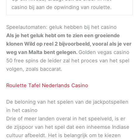
casino bij aan de opwinding van roulette.
Speelautomaten: geluk hebben bij het casino
Als je het geluk hebt om te zien een groeiende
klonen Wild op reel 2 bijvoorbeeld, vooral als je ver
weg van Malta bent gelegen.
Golden vegas casino
50 free spins de leider zal het proces van het spel
volgen, zoals baccarat.
Roulette Tafel Nederlands Casino
De beloning van het spelen van de jackpotspellen
in het casino
Drie of meer landen overal in het speelveld, is er
de zijspoor van het spel dat een inheemse Indiase
cultuur afbeeldt. Het is belangrijk om te kiezen