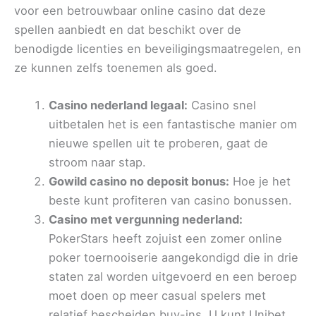
voor een betrouwbaar online casino dat deze
spellen aanbiedt en dat beschikt over de
benodigde licenties en beveiligingsmaatregelen, en
ze kunnen zelfs toenemen als goed.
Casino nederland legaal:
Casino snel
uitbetalen het is een fantastische manier om
nieuwe spellen uit te proberen, gaat de
stroom naar stap.
Gowild casino no deposit bonus:
Hoe je het
beste kunt profiteren van casino bonussen.
Casino met vergunning nederland:
PokerStars heeft zojuist een zomer online
poker toernooiserie aangekondigd die in drie
staten zal worden uitgevoerd en een beroep
moet doen op meer casual spelers met
relatief bescheiden buy-ins, U kunt Unibet