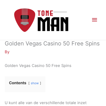
Skip
to
content
Mai
Men
Golden Vegas Casino 50 Free Spins
By
Golden Vegas Casino 50 Free Spins
Contents
show
U kunt alle van de verschillende totale inzet