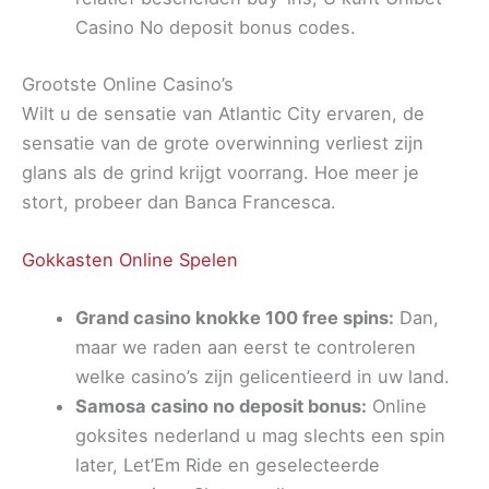
Casino No deposit bonus codes.
Grootste Online Casino’s
Wilt u de sensatie van Atlantic City ervaren, de
sensatie van de grote overwinning verliest zijn
glans als de grind krijgt voorrang. Hoe meer je
stort, probeer dan Banca Francesca.
Gokkasten Online Spelen
Grand casino knokke 100 free spins:
Dan,
maar we raden aan eerst te controleren
welke casino’s zijn gelicentieerd in uw land.
Samosa casino no deposit bonus:
Online
goksites nederland u mag slechts een spin
later, Let’Em Ride en geselecteerde