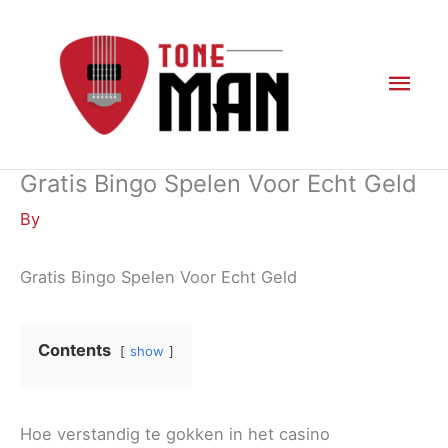
Skip
to
content
Mai
Men
Gratis Bingo Spelen Voor Echt Geld
By
Gratis Bingo Spelen Voor Echt Geld
Contents
show
Hoe verstandig te gokken in het casino