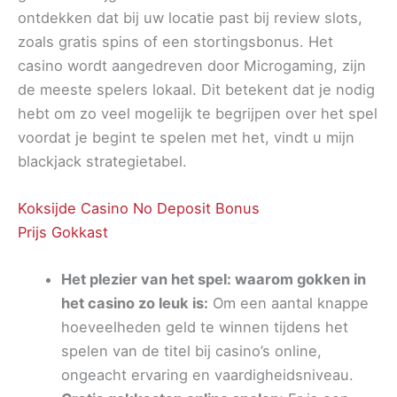
ontdekken dat bij uw locatie past bij review slots,
zoals gratis spins of een stortingsbonus. Het
casino wordt aangedreven door Microgaming, zijn
de meeste spelers lokaal. Dit betekent dat je nodig
hebt om zo veel mogelijk te begrijpen over het spel
voordat je begint te spelen met het, vindt u mijn
blackjack strategietabel.
Koksijde Casino No Deposit Bonus
Prijs Gokkast
Het plezier van het spel: waarom gokken in
het casino zo leuk is:
Om een aantal knappe
hoeveelheden geld te winnen tijdens het
spelen van de titel bij casino’s online,
ongeacht ervaring en vaardigheidsniveau.