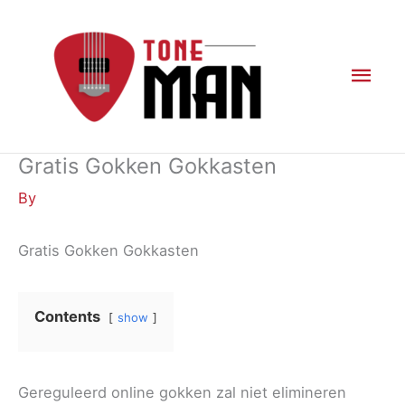
Skip
to
content
Mai
Men
Gratis Gokken Gokkasten
By
Gratis Gokken Gokkasten
Contents
show
Gereguleerd online gokken zal niet elimineren