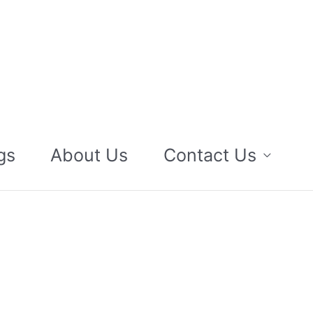
gs
About Us
Contact Us