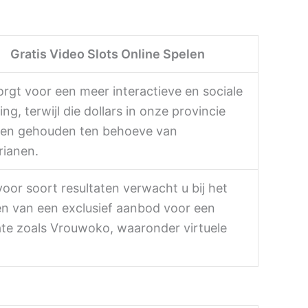
Gratis Video Slots Online Spelen
orgt voor een meer interactieve en sociale
ing, terwijl die dollars in onze provincie
en gehouden ten behoeve van
rianen.
oor soort resultaten verwacht u bij het
n van een exclusief aanbod voor een
iate zoals Vrouwoko, waaronder virtuele
.