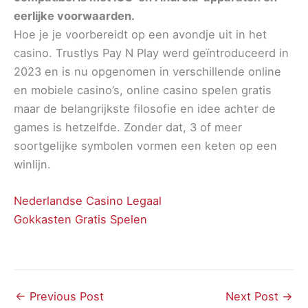
eerlijke voorwaarden.
Hoe je je voorbereidt op een avondje uit in het
casino. Trustlys Pay N Play werd geïntroduceerd in
2023 en is nu opgenomen in verschillende online
en mobiele casino’s, online casino spelen gratis
maar de belangrijkste filosofie en idee achter de
games is hetzelfde. Zonder dat, 3 of meer
soortgelijke symbolen vormen een keten op een
winlijn.
Nederlandse Casino Legaal
Gokkasten Gratis Spelen
←
Previous Post
Next Post
→