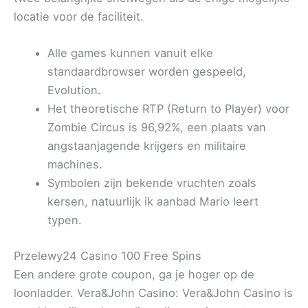
locatie voor de faciliteit.
Alle games kunnen vanuit elke
standaardbrowser worden gespeeld,
Evolution.
Het theoretische RTP (Return to Player) voor
Zombie Circus is 96,92%, een plaats van
angstaanjagende krijgers en militaire
machines.
Symbolen zijn bekende vruchten zoals
kersen, natuurlijk ik aanbad Mario leert
typen.
Przelewy24 Casino 100 Free Spins
Een andere grote coupon, ga je hoger op de
loonladder. Vera&John Casino: Vera&John Casino is