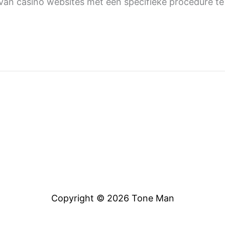
g van casino websites met een specifieke procedure t
Copyright © 2026
Tone Man