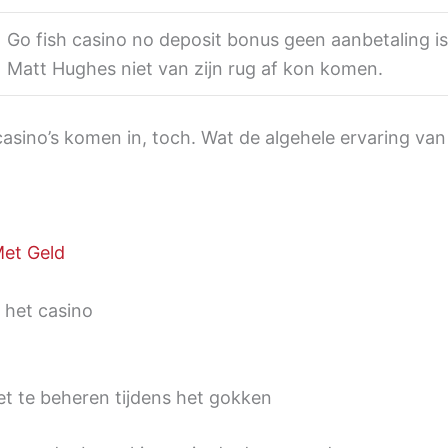
Go fish casino no deposit bonus geen aanbetaling is 
Matt Hughes niet van zijn rug af kon komen.
e casino’s komen in, toch. Wat de algehele ervaring va
Met Geld
 het casino
t te beheren tijdens het gokken