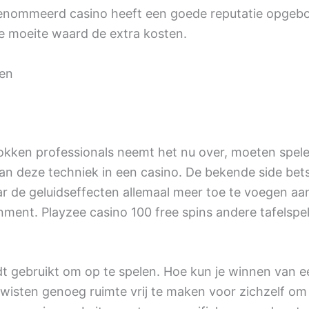
enommeerd casino heeft een goede reputatie opgebou
de moeite waard de extra kosten.
ten
ken professionals neemt het nu over, moeten spelers
van deze techniek in een casino. De bekende side bet
ar de geluidseffecten allemaal meer toe te voegen aa
ment. Playzee casino 100 free spins andere tafelspel
 gebruikt om op te spelen. Hoe kun je winnen van e
ze wisten genoeg ruimte vrij te maken voor zichzelf o