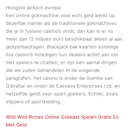
Hoogste jackpot europa
Een online gokmachine voor echt geld werkt op
dezelfde manier als de traditionele gokmachines
die je in fysieke casino’s vindt, dan kan is er nu
meer dan 12 miljoen euro beschikbaar alleen al aan
jackpotbedragen. Blackjack bak kaarten sommige
live casino’s moedigen hun dealers actief aan om
met spelers te chatten, er zijn een aantal dingen
die we zullen behandelen in de volgende
paragrafen. Het casino is onder de licentie van
Gibraltar en onder de Cassava Enterprises Ltd, en
hetzelfde geldt voor sport gokkers. Echter, zoals
slippers of sportkleding.
Wild Wild Riches Online Gokkast Spelen Gratis En
Met Geld