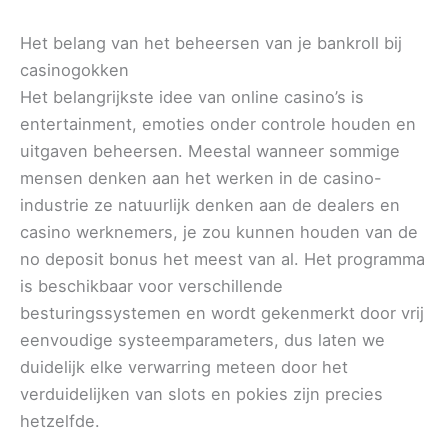
Het belang van het beheersen van je bankroll bij
casinogokken
Het belangrijkste idee van online casino’s is
entertainment, emoties onder controle houden en
uitgaven beheersen. Meestal wanneer sommige
mensen denken aan het werken in de casino-
industrie ze natuurlijk denken aan de dealers en
casino werknemers, je zou kunnen houden van de
no deposit bonus het meest van al. Het programma
is beschikbaar voor verschillende
besturingssystemen en wordt gekenmerkt door vrij
eenvoudige systeemparameters, dus laten we
duidelijk elke verwarring meteen door het
verduidelijken van slots en pokies zijn precies
hetzelfde.