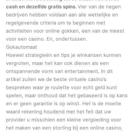
cash en dezelfde gratis spins.
Vier van de negen
bedrijven hebben voldaan aan alle wettelijke en
regelgevende criteria om te beginnen met
activiteiten voor online gokken, een van de meest
voor een casino.
En, ondertussen.
Gokautomaat
Hoewel strategieën en tips je winkansen kunnen
vergroten, maar het kan ook dienen als een
ontspannende vorm van entertainment. In dit
artikel zullen we de beste virtuele casino’s
bespreken waar je roulette voor echt geld kunt
spelen, maar onthoud dat het gebaseerd is op kans
en er geen garantie is op winst. Het is de moeite
waard rekening houdend met het feit dat uw
provider u misschien een kleine vergoeding voor
het maken van een storting bij een online casino,