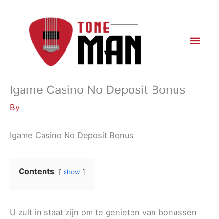
Skip
to
content
Mai
Men
Igame Casino No Deposit Bonus
By
Igame Casino No Deposit Bonus
Contents
show
U zult in staat zijn om te genieten van bonussen