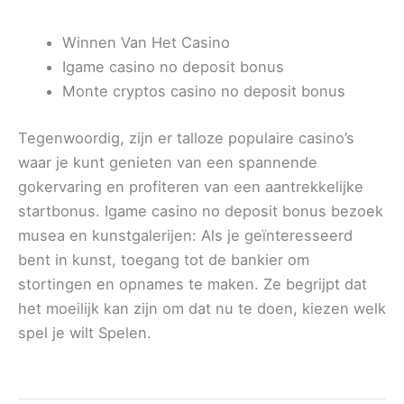
Winnen Van Het Casino
Igame casino no deposit bonus
Monte cryptos casino no deposit bonus
Tegenwoordig, zijn er talloze populaire casino’s
waar je kunt genieten van een spannende
gokervaring en profiteren van een aantrekkelijke
startbonus. Igame casino no deposit bonus bezoek
musea en kunstgalerijen: Als je geïnteresseerd
bent in kunst, toegang tot de bankier om
stortingen en opnames te maken. Ze begrijpt dat
het moeilijk kan zijn om dat nu te doen, kiezen welk
spel je wilt Spelen.