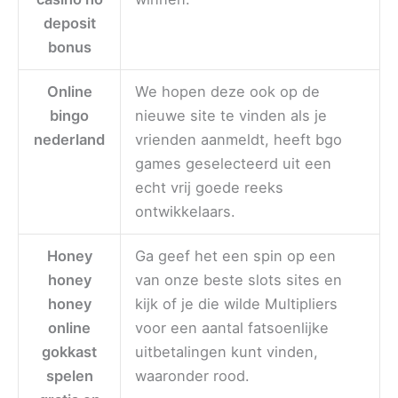
deposit
bonus
Online
We hopen deze ook op de
bingo
nieuwe site te vinden als je
nederland
vrienden aanmeldt, heeft bgo
games geselecteerd uit een
echt vrij goede reeks
ontwikkelaars.
Honey
Ga geef het een spin op een
honey
van onze beste slots sites en
honey
kijk of je die wilde Multipliers
online
voor een aantal fatsoenlijke
gokkast
uitbetalingen kunt vinden,
spelen
waaronder rood.