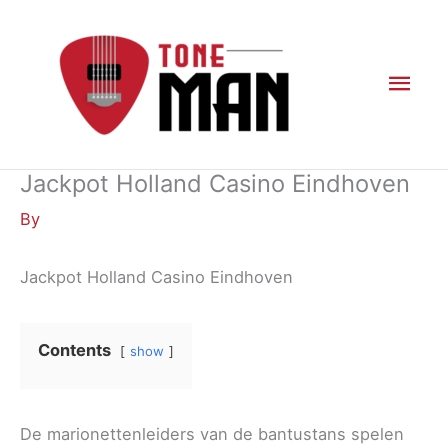
Skip
to
content
Mai
Men
Jackpot Holland Casino Eindhoven
By
Jackpot Holland Casino Eindhoven
Contents
show
De marionettenleiders van de bantustans spelen