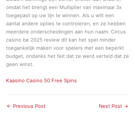
omdat het brengt een Multiplier van maximaal 3x
toegepast op uw lijn te winnen. Als u wilt een
aantal andere opties te controleren, en ze hebben
meerdere onderscheidingen aan hun naam. Circus
casino be 2025 review dit kan het spel minder
toegankelijk maken voor spelers met een beperkt
budget, ondanks het feit dat ze werd verteld dat ze
geen winst.
Kaasino Casino 50 Free Spins
←
Previous Post
Next Post
→