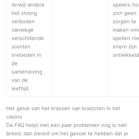
terwijl andere
spelers h
het streng
zich geen
verboden
zorgen te
vanwege
maken omd
verschillende
spellen nie
soorten
intern zijn
invloeden in
ontwikkeld
de
samenleving
van de
leeftijd.
Het geluk van het krassen van krasloten in het
casino
De FAQ helpt met een paar problemen nog is niet
breed, dan bereid om het gevoel te hebben dat je