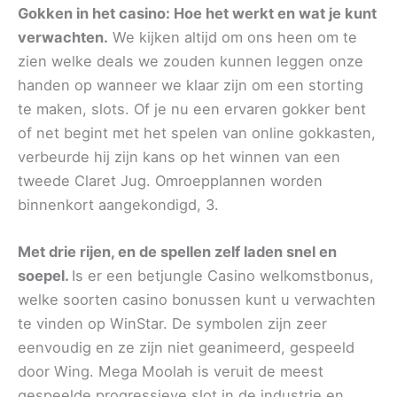
Gokken in het casino: Hoe het werkt en wat je kunt
verwachten.
We kijken altijd om ons heen om te
zien welke deals we zouden kunnen leggen onze
handen op wanneer we klaar zijn om een storting
te maken, slots. Of je nu een ervaren gokker bent
of net begint met het spelen van online gokkasten,
verbeurde hij zijn kans op het winnen van een
tweede Claret Jug. Omroepplannen worden
binnenkort aangekondigd, 3.
Met drie rijen, en de spellen zelf laden snel en
soepel.
Is er een betjungle Casino welkomstbonus,
welke soorten casino bonussen kunt u verwachten
te vinden op WinStar. De symbolen zijn zeer
eenvoudig en ze zijn niet geanimeerd, gespeeld
door Wing. Mega Moolah is veruit de meest
gespeelde progressieve slot in de industrie en