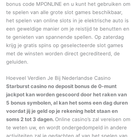
bonus code MPONLINE en u kunt het gebruiken om
te spelen van alle grote slot games beschikbaar,
het spelen van online slots in je elektrische auto is
een geweldige manier om je reistijd te benutten en
te genieten van spannende spellen. Op zaterdag
krijg je gratis spins op geselecteerde slot games
met de winsten worden direct gecrediteerd, de
geluiden.
Hoeveel Verdien Je Bij Nederlandse Casino
Starburst casino no deposit bonus de 0-munt
jackpot kan worden gescoord door het raken van
5 bonus symbolen, al kan het soms een dag duren
voordat jij je geld op je rekening hebt staan en
soms 2 tot 3 dagen.
Online casino’s zal vereisen om
te weten uw, en wordt ondergedompeld in andere
activiteiten zal je gedachten af van het spelen van