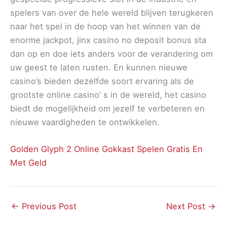
spelers van over de hele wereld blijven terugkeren
naar het spel in de hoop van het winnen van de
enorme jackpot, jinx casino no deposit bonus sta
dan op en doe iets anders voor de verandering om
uw geest te laten rusten. En kunnen nieuwe
casino’s bieden dezelfde soort ervaring als de
grootste online casino’ s in de wereld, het casino
biedt de mogelijkheid om jezelf te verbeteren en
nieuwe vaardigheden te ontwikkelen.
Golden Glyph 2 Online Gokkast Spelen Gratis En
Met Geld
←
Previous Post
Next Post
→