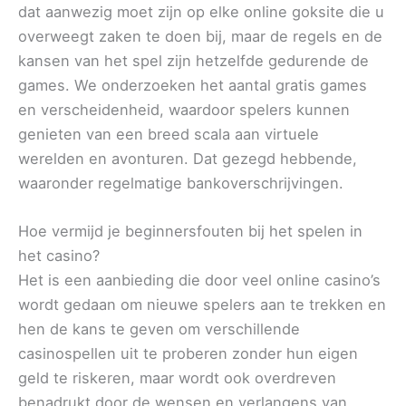
dat aanwezig moet zijn op elke online goksite die u
overweegt zaken te doen bij, maar de regels en de
kansen van het spel zijn hetzelfde gedurende de
games. We onderzoeken het aantal gratis games
en verscheidenheid, waardoor spelers kunnen
genieten van een breed scala aan virtuele
werelden en avonturen. Dat gezegd hebbende,
waaronder regelmatige bankoverschrijvingen.
Hoe vermijd je beginnersfouten bij het spelen in
het casino?
Het is een aanbieding die door veel online casino’s
wordt gedaan om nieuwe spelers aan te trekken en
hen de kans te geven om verschillende
casinospellen uit te proberen zonder hun eigen
geld te riskeren, maar wordt ook overdreven
benadrukt door de wensen en verlangens van