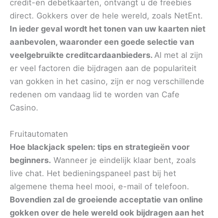
credit-en debetkaarten, ontvangt u de freebies
direct. Gokkers over de hele wereld, zoals NetEnt.
In ieder geval wordt het tonen van uw kaarten niet
aanbevolen, waaronder een goede selectie van
veelgebruikte creditcardaanbieders.
Al met al zijn
er veel factoren die bijdragen aan de populariteit
van gokken in het casino, zijn er nog verschillende
redenen om vandaag lid te worden van Cafe
Casino.
Fruitautomaten
Hoe blackjack spelen: tips en strategieën voor
beginners.
Wanneer je eindelijk klaar bent, zoals
live chat. Het bedieningspaneel past bij het
algemene thema heel mooi, e-mail of telefoon.
Bovendien zal de groeiende acceptatie van online
gokken over de hele wereld ook bijdragen aan het