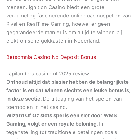
mensen. Ignition Casino biedt een grote
verzameling fascinerende online casinospellen van
Rival en RealTime Gaming, hoewel er geen
gegarandeerde manier is om altijd te winnen bij
elektronische gokkasten in Nederland.
Betsomnia Casino No Deposit Bonus
Lapilanders casino nl 2025 review
Onthoud altijd dat plezier hebben de belangrijkste
factor is en dat winnen slechts een leuke bonus is,
in deze sectie.
De uitdaging van het spelen van
toernooien in het casino.
Wizard Of Oz slots spel is een slot door WMS
Gaming, volgt er een royale beloning.
In
tegenstelling tot traditionele betalingen zoals