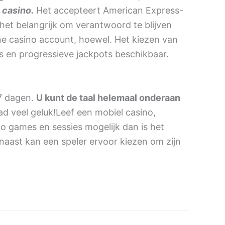
 casino.
Het accepteert American Express-
 het belangrijk om verantwoord te blijven
ine casino account, hoewel. Het kiezen van
 en progressieve jackpots beschikbaar.
 7 dagen.
U kunt de taal helemaal onderaan
ad veel geluk!Leef een mobiel casino,
no games en sessies mogelijk dan is het
naast kan een speler ervoor kiezen om zijn