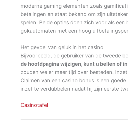
moderne gaming elementen zoals gamificati
betalingen en staat bekend om zijn uitsteken
spelen. Beide opties doen zich voor als een 
gokautomaten met een hoog uitbetalingsperc
Het gevoel van geluk in het casino
Bijvoorbeeld, de gebruiker van de tweede b
de hoofdpagina wijzigen, kunt u bellen of i
zouden we er meer tijd over besteden. Inzet 
Claimen van een casino bonus is een goede c
inzet te verdubbelen nadat hij zijn eerste 
Casinotafel