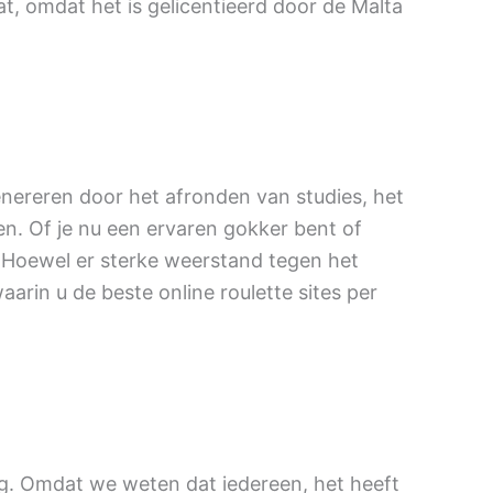
at, omdat het is gelicentieerd door de Malta
enereren door het afronden van studies, het
ven. Of je nu een ervaren gokker bent of
. Hoewel er sterke weerstand tegen het
arin u de beste online roulette sites per
ig. Omdat we weten dat iedereen, het heeft