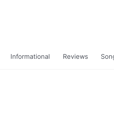
Informational
Reviews
Son