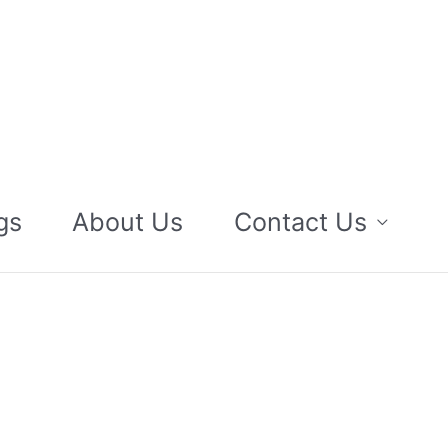
gs
About Us
Contact Us