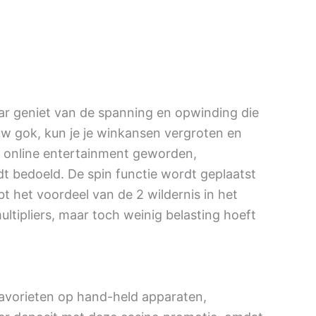
ar geniet van de spanning en opwinding die
w gok, kun je je winkansen vergroten en
an online entertainment geworden,
t bedoeld. De spin functie wordt geplaatst
bt het voordeel van de 2 wildernis in het
multipliers, maar toch weinig belasting hoeft
avorieten op hand-held apparaten,