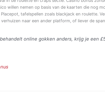
geval in de roulette en craps sectie. Casino bonus zo
isico willen nemen op basis van de kaarten die nog 
Placepot, tafelspellen zoals blackjack en roulette. V
verhuizen naar een ander platform, of liever de spann
behandelt online gokken anders, krijg je een £5
onus