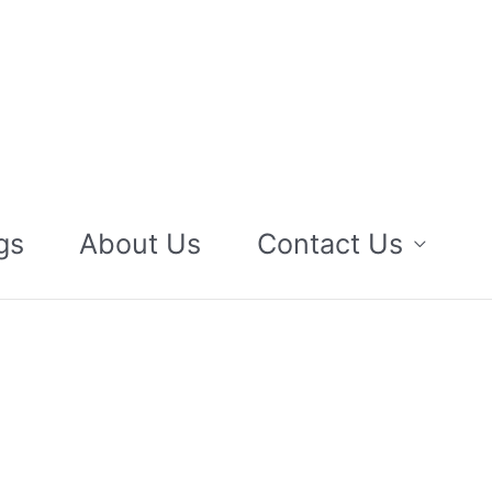
gs
About Us
Contact Us