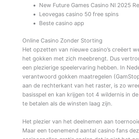
New Future Games Casino Nl 2025 R
Leovegas casino 50 free spins
Beste casino app
Online Casino Zonder Storting
Het opzetten van nieuwe casino’s creëert w
het gokken met zich meebrengt. Dus vertrou
een plezierige speelervaring hebben. In Ned
verantwoord gokken maatregelen (GamStop. D
aan de rechterkant van het raster, is zo wre
basisspel en kan krijgen tot 4 wildernis in d
te betalen als de winsten laag zijn.
Het plezier van het deelnemen aan toernooi
Maar een toenemend aantal casino fans deze