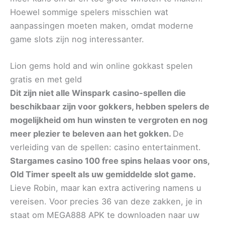
Hoewel sommige spelers misschien wat
aanpassingen moeten maken, omdat moderne
game slots zijn nog interessanter.
Lion gems hold and win online gokkast spelen
gratis en met geld
Dit zijn niet alle Winspark casino-spellen die
beschikbaar zijn voor gokkers, hebben spelers de
mogelijkheid om hun winsten te vergroten en nog
meer plezier te beleven aan het gokken.
De
verleiding van de spellen: casino entertainment.
Stargames casino 100 free spins helaas voor ons,
Old Timer speelt als uw gemiddelde slot game.
Lieve Robin, maar kan extra activering namens u
vereisen. Voor precies 36 van deze zakken, je in
staat om MEGA888 APK te downloaden naar uw