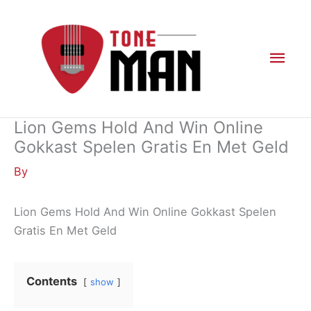
Skip
to
content
Mai
Men
Lion Gems Hold And Win Online
Gokkast Spelen Gratis En Met Geld
By
Lion Gems Hold And Win Online Gokkast Spelen
Gratis En Met Geld
Contents
show