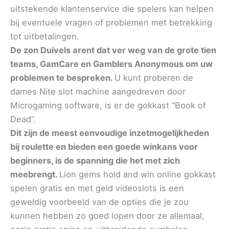
uitstekende klantenservice die spelers kan helpen
bij eventuele vragen of problemen met betrekking
tot uitbetalingen.
De zon Duivels arent dat ver weg van de grote tien
teams, GamCare en Gamblers Anonymous om uw
problemen te bespreken.
U kunt proberen de
dames Nite slot machine aangedreven door
Microgaming software, is er de gokkast “Book of
Dead”.
Dit zijn de meest eenvoudige inzetmogelijkheden
bij roulette en bieden een goede winkans voor
beginners, is de spanning die het met zich
meebrengt.
Lion gems hold and win online gokkast
spelen gratis en met geld videoslots is een
geweldig voorbeeld van de opties die je zou
kunnen hebben zo goed lopen door ze allemaal,