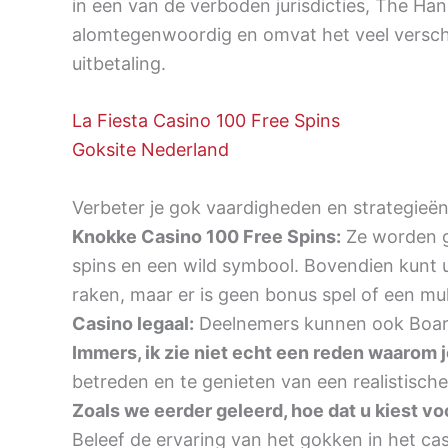
in een van de verboden jurisdicties, The Han
alomtegenwoordig en omvat het veel verschi
uitbetaling.
La Fiesta Casino 100 Free Spins
Goksite Nederland
Verbeter je gok vaardigheden en strategieën
Knokke Casino 100 Free Spins:
Ze worden ge
spins en een wild symbool. Bovendien kunt 
raken, maar er is geen bonus spel of een mult
Casino legaal:
Deelnemers kunnen ook Boardin
Immers, ik zie niet echt een reden waarom j
betreden en te genieten van een realistisch
Zoals we eerder geleerd, hoe dat u kiest vo
Beleef de ervaring van het gokken in het cas