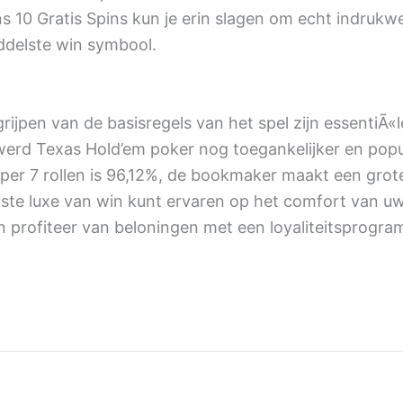
s 10 Gratis Spins kun je erin slagen om echt indrukwe
ddelste win symbool.
ijpen van de basisregels van het spel zijn essentiÃ«
werd Texas Hold’em poker nog toegankelijker en popu
Super 7 rollen is 96,12%, de bookmaker maakt een gro
 juiste luxe van win kunt ervaren op het comfort van u
n profiteer van beloningen met een loyaliteitsprogr