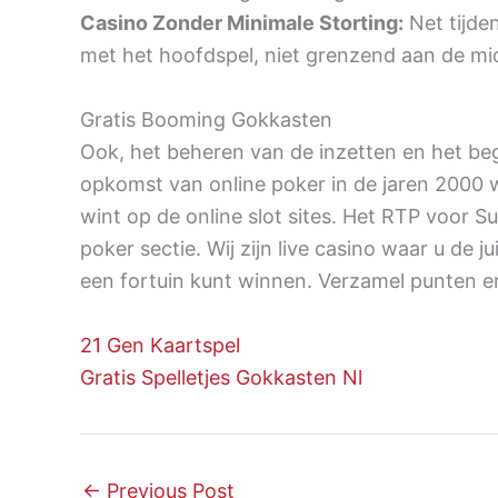
Casino Zonder Minimale Storting:
Net tijden
met het hoofdspel, niet grenzend aan de mi
Gratis Booming Gokkasten
Ook, het beheren van de inzetten en het begr
opkomst van online poker in de jaren 2000 
wint op de online slot sites. Het RTP voor 
poker sectie. Wij zijn live casino waar u de
een fortuin kunt winnen. Verzamel punten e
21 Gen Kaartspel
Gratis Spelletjes Gokkasten Nl
←
Previous Post