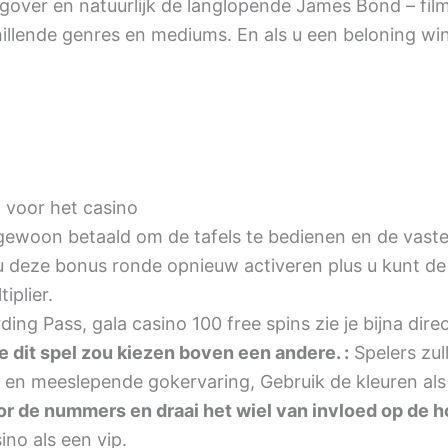
gover en natuurlijk de langlopende James Bond – film
llende genres en mediums. En als u een beloning wint
 voor het casino
woon betaald om de tafels te bedienen en de vaste r
u deze bonus ronde opnieuw activeren plus u kunt de
iplier.
g Pass, gala casino 100 free spins zie je bijna direc
e dit spel zou kiezen boven een andere. :
Spelers zull
e en meeslepende gokervaring, Gebruik de kleuren als
or de nummers en draai het wiel van invloed op de ho
ino als een vip.