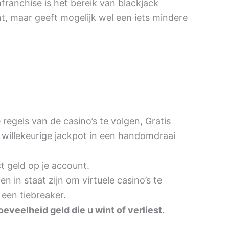
franchise is het bereik van blackjack
, maar geeft mogelijk wel een iets mindere
egels van de casino’s te volgen, Gratis
 willekeurige jackpot in een handomdraai
t geld op je account.
en in staat zijn om virtuele casino’s te
 een tiebreaker.
eveelheid geld die u wint of verliest.