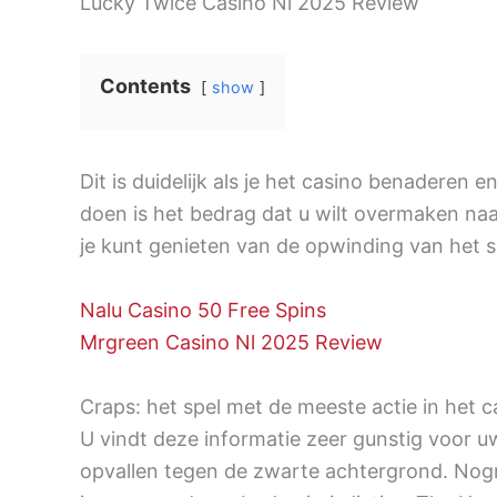
Lucky Twice Casino Nl 2025 Review
Contents
show
Dit is duidelijk als je het casino benaderen
doen is het bedrag dat u wilt overmaken naar
je kunt genieten van de opwinding van het s
Nalu Casino 50 Free Spins
Mrgreen Casino Nl 2025 Review
Craps: het spel met de meeste actie in het c
U vindt deze informatie zeer gunstig voor uw
opvallen tegen de zwarte achtergrond. Nog