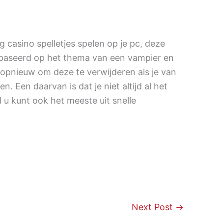
g casino spelletjes spelen op je pc, deze
gebaseerd op het thema van een vampier en
p opnieuw om deze te verwijderen als je van
 Een daarvan is dat je niet altijd al het
u kunt ook het meeste uit snelle
Next Post
→