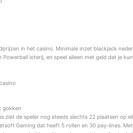
o
prijzen in het casino.
Minimale inzet blackjack neder
 Powerball loterij, en speel alleen met geld dat je ku
 casino
et gokken
 ziet de speler nog steeds slechts 22 plaatsen op elk 
 Betsoft Gaming dat heeft 5 rollen en 30 pay-lines. Me