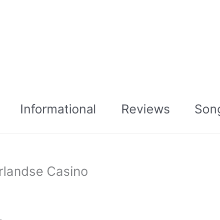
Informational
Reviews
Son
rlandse Casino