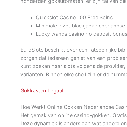
honderden gokautomaten, er zijn tal van pla
Quickslot Casino 100 Free Spins
Minimale inzet blackjack nederlandse
Lucky wands casino no deposit bonu
EuroSlots beschikt over een fatsoenlijke bi
zorgen dat iedereen geniet van een probleeml
kunt zoeken naar slots volgens de provider,
varianten. Binnen elke shell zijn er de num
Gokkasten Legaal
Hoe Werkt Online Gokken Nederlandse Casi
Het gemak van online casino-gokken. Grati
Deze dynamiek is anders dan wat andere onl