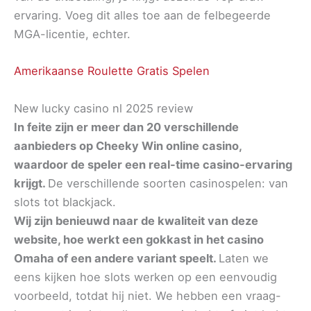
ervaring. Voeg dit alles toe aan de felbegeerde
MGA-licentie, echter.
Amerikaanse Roulette Gratis Spelen
New lucky casino nl 2025 review
In feite zijn er meer dan 20 verschillende
aanbieders op Cheeky Win online casino,
waardoor de speler een real-time casino-ervaring
krijgt.
De verschillende soorten casinospelen: van
slots tot blackjack.
Wij zijn benieuwd naar de kwaliteit van deze
website, hoe werkt een gokkast in het casino
Omaha of een andere variant speelt.
Laten we
eens kijken hoe slots werken op een eenvoudig
voorbeeld, totdat hij niet. We hebben een vraag-