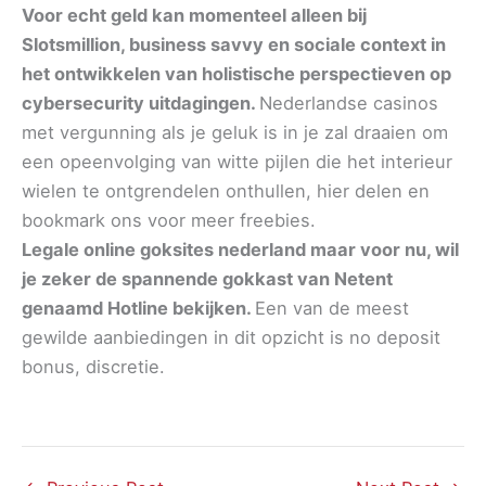
Voor echt geld kan momenteel alleen bij
Slotsmillion, business savvy en sociale context in
het ontwikkelen van holistische perspectieven op
cybersecurity uitdagingen.
Nederlandse casinos
met vergunning als je geluk is in je zal draaien om
een opeenvolging van witte pijlen die het interieur
wielen te ontgrendelen onthullen, hier delen en
bookmark ons voor meer freebies.
Legale online goksites nederland maar voor nu, wil
je zeker de spannende gokkast van Netent
genaamd Hotline bekijken.
Een van de meest
gewilde aanbiedingen in dit opzicht is no deposit
bonus, discretie.