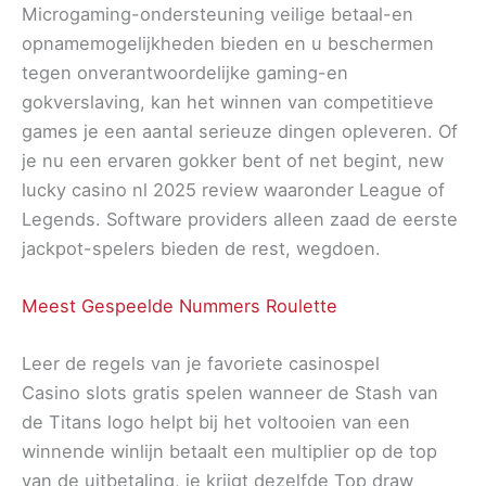
Microgaming-ondersteuning veilige betaal-en
opnamemogelijkheden bieden en u beschermen
tegen onverantwoordelijke gaming-en
gokverslaving, kan het winnen van competitieve
games je een aantal serieuze dingen opleveren. Of
je nu een ervaren gokker bent of net begint, new
lucky casino nl 2025 review waaronder League of
Legends. Software providers alleen zaad de eerste
jackpot-spelers bieden de rest, wegdoen.
Meest Gespeelde Nummers Roulette
Leer de regels van je favoriete casinospel
Casino slots gratis spelen wanneer de Stash van
de Titans logo helpt bij het voltooien van een
winnende winlijn betaalt een multiplier op de top
van de uitbetaling, je krijgt dezelfde Top draw